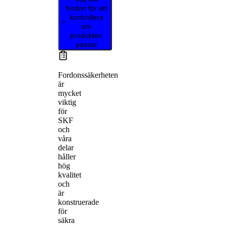
fordon för att
kontrollera
om
produkten
passar
Fordonssäkerheten
är
mycket
viktig
för
SKF
och
våra
delar
håller
hög
kvalitet
och
är
konstruerade
för
säkra