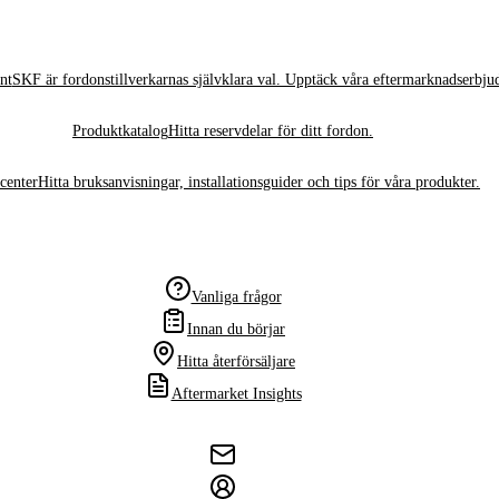
nt
SKF är fordonstillverkarnas självklara val. Upptäck våra eftermarknadserbju
Produktkatalog
Hitta reservdelar för ditt fordon.
center
Hitta bruksanvisningar, installationsguider och tips för våra produkter.
Vanliga frågor
Innan du börjar
Hitta återförsäljare
Aftermarket Insights