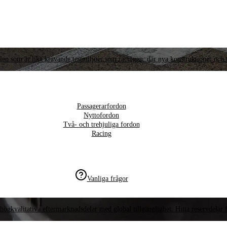
llen som är lika krävande testmiljöer som racingen, där nya konstruktioner och t
Passagerarfordon
Nyttofordon
Två- och trehjuliga fordon
Racing
Vanliga frågor
högkvalitativa eftermarknadsdelar med global tillgänglighet. Hitta reservdelar f