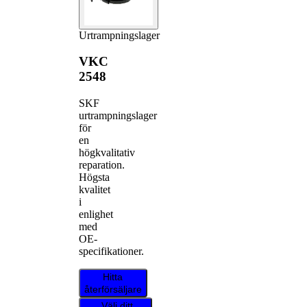
Urtrampningslager
VKC
2548
SKF
urtrampningslager
för
en
högkvalitativ
reparation.
Högsta
kvalitet
i
enlighet
med
OE-
specifikationer.
Hitta
återförsäljare
Välj ditt