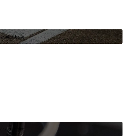
ekniker testas.
ör ditt fordon.