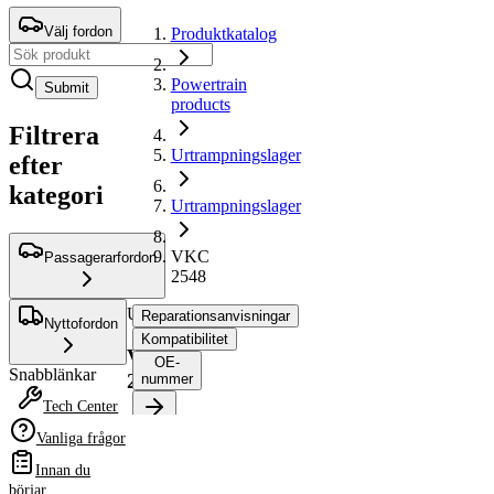
Välj fordon
Produktkatalog
Powertrain
Submit
products
Filtrera
Urtrampningslager
efter
kategori
Urtrampningslager
VKC
Passagerarfordon
2548
Urtrampningslager
Reparationsanvisningar
Nyttofordon
Kompatibilitet
VKC
OE-
Snabblänkar
2548
nummer
Tech Center
Vanliga frågor
Välj ditt fordon för att
hämta
Innan du
reparationsanvisningar
börjar