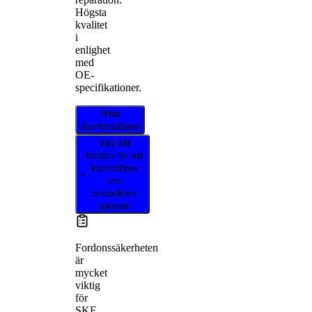
Högsta
kvalitet
i
enlighet
med
OE-
specifikationer.
Hitta
återförsäljare
Välj ditt
fordon för att
kontrollera
om
produkten
passar
Fordonssäkerheten
är
mycket
viktig
för
SKF