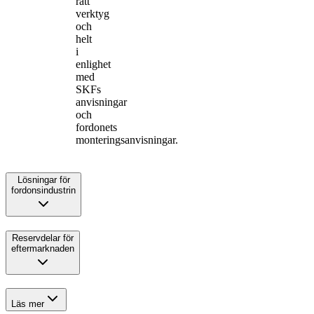
rätt
verktyg
och
helt
i
enlighet
med
SKFs
anvisningar
och
fordonets
monteringsanvisningar.
Lösningar för
fordonsindustrin
Reservdelar för
eftermarknaden
Läs mer