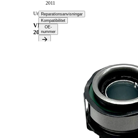
2011
Urtrampningslager
Reparationsanvisningar
Kompatibilitet
VKC
OE-
2011
nummer
Välj ditt fordon för att
hämta
reparationsanvisningar