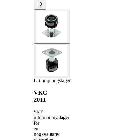
Urtrampningslager
VKC
2011
SKF
urtrampningslager
för
en
högkvalitativ
reparation.