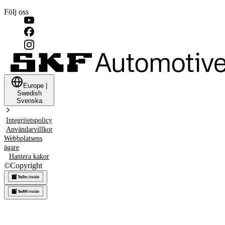
Följ oss
Europe
|
Swedish
Svenska
Integritetspolicy
Användarvillkor
Webbplatsens
ägare
Hantera kakor
©
Copyright