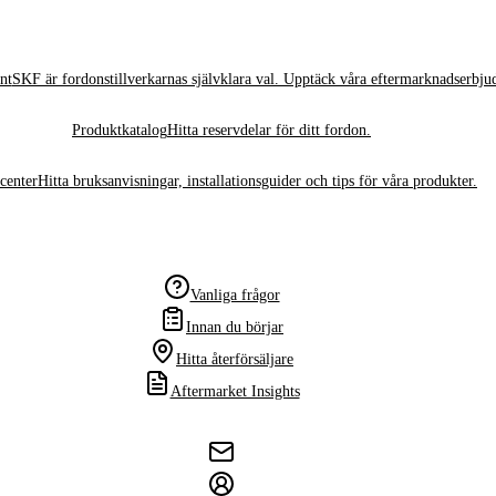
nt
SKF är fordonstillverkarnas självklara val. Upptäck våra eftermarknadserbju
Produktkatalog
Hitta reservdelar för ditt fordon.
center
Hitta bruksanvisningar, installationsguider och tips för våra produkter.
Vanliga frågor
Innan du börjar
Hitta återförsäljare
Aftermarket Insights