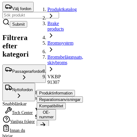
Välj fordon
Produktkatalog
Brake
Submit
products
Filtrera
Bromssystem
efter
kategori
Bromsbeläggssats,
skivbroms
Passagerarfordon
VKBP
91307
Nyttofordon
Bromsbeläggssats,
Produktinformation
skivbroms
Reparationsanvisningar
Snabblänkar
Kompatibilitet
VKBP
OE-
Tech Center
91307
nummer
Vanliga frågor
Innan du
Produktinformation
börjar