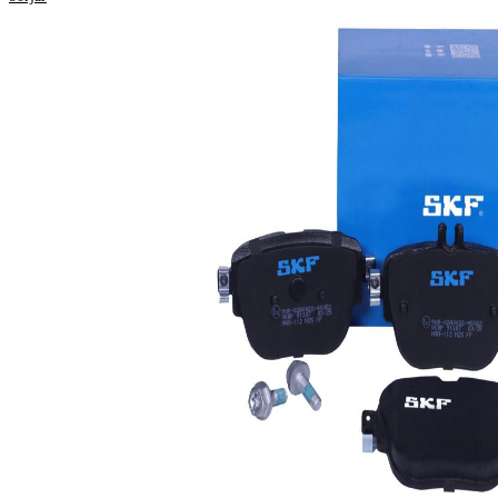
Egenskap
Värde
Tjocklek
16,6 mm.
Längd
114,2 mm
Höjd 1
62,3 mm
Höjd 2
72 mm
förberett för
Slitvarnarkontakt
slitvarningsvisning
Bromssystem
TRW
WVA-nummer
22792
WVA-nummer
22793