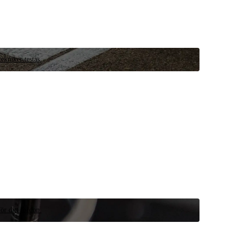
ekniker testas.
ör ditt fordon.