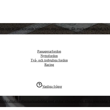
llen som är lika krävande testmiljöer som racingen, där nya konstruktioner och t
Passagerarfordon
Nyttofordon
Två- och trehjuliga fordon
Racing
Vanliga frågor
högkvalitativa eftermarknadsdelar med global tillgänglighet. Hitta reservdelar f