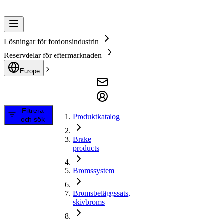
Lösningar för fordonsindustrin
Reservdelar för eftermarknaden
Europe
Filtrera
Produktkatalog
och sök
Brake
products
Bromssystem
Bromsbeläggssats,
skivbroms