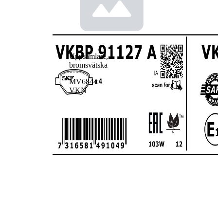
Uppsamlare,
bromsvätska
MV6844
VKN