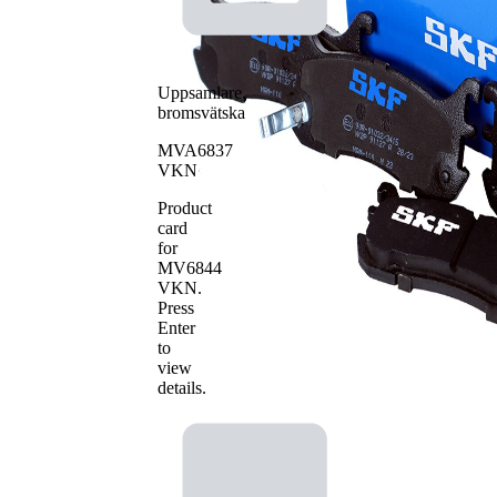
WVA-nummer
23389
Antal belägg
4
Uppsamlare,
bromsvätska
MVA6837
VKN
Product
card
for
MV6844
VKN
.
Press
Enter
to
view
details.