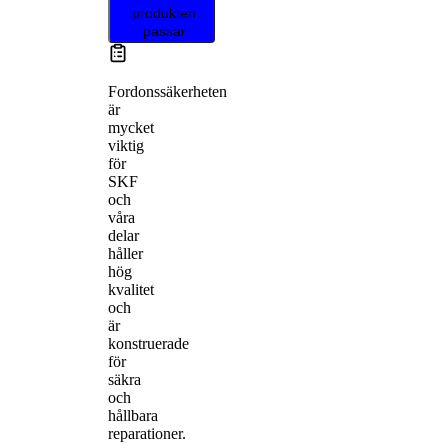
produkten
passar
Fordonssäkerheten
är
mycket
viktig
för
SKF
och
våra
delar
håller
hög
kvalitet
och
är
konstruerade
för
säkra
och
hållbara
reparationer.