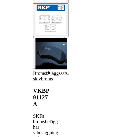
Bromsbeläggssats,
skivbroms
VKBP
91127
A
SKFs
bromsbelägg
har
ytbeläggning