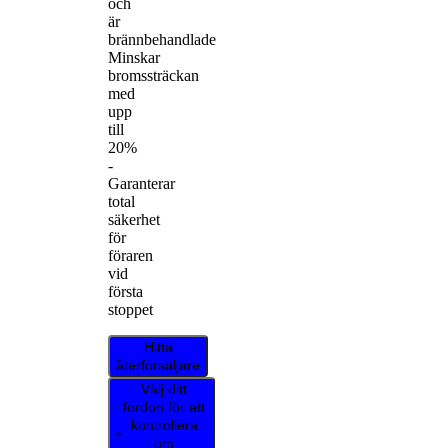
och
är
brännbehandlade
Minskar
bromssträckan
med
upp
till
20%
-
Garanterar
total
säkerhet
för
föraren
vid
första
stoppet
Hitta
återförsäljare
Välj ditt
fordon för att
kontrollera
om