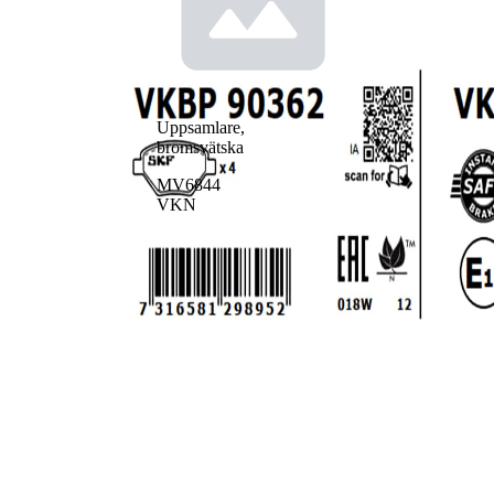
Uppsamlare,
bromsvätska
MV6844
VKN