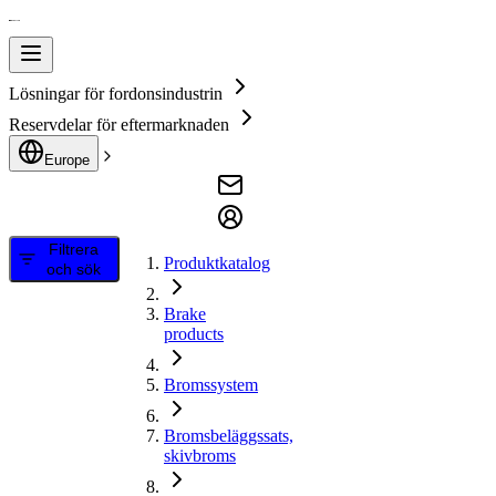
Lösningar för fordonsindustrin
Reservdelar för eftermarknaden
Europe
Filtrera
Produktkatalog
och sök
Brake
products
Bromssystem
Bromsbeläggssats,
skivbroms