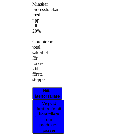
Minskar
bromssträckan
med
upp
till
20%
-
Garanterar
total
säkerhet
för
föraren
vid
första
stoppet
Hitta
återförsäljare
Välj ditt
fordon för att
kontrollera
om
produkten
passar