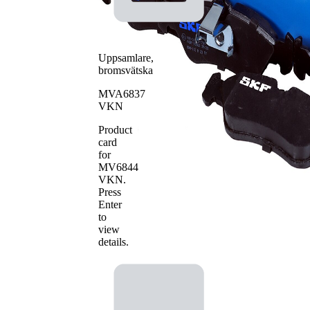
Uppsamlare,
bromsvätska
MVA6837
VKN
Product
card
for
MV6844
VKN
.
Press
Enter
to
view
details.