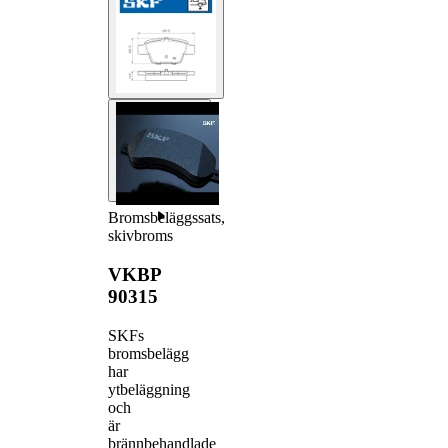
Bromsbeläggssats,
skivbroms
VKBP
90315
SKFs
bromsbelägg
har
ytbeläggning
och
är
brännbehandlade