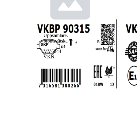
Uppsamlare,
bromsvätska
MV6844
VKN