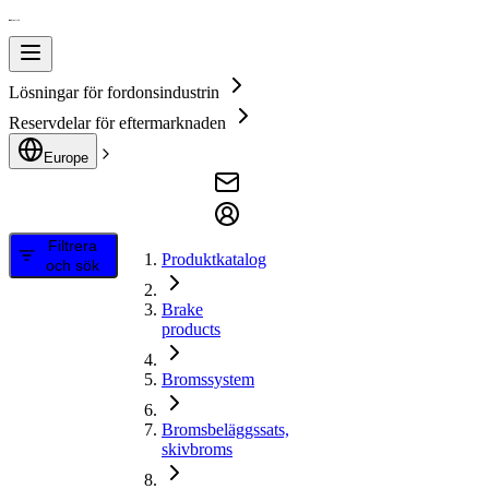
Lösningar för fordonsindustrin
Reservdelar för eftermarknaden
Europe
Filtrera
Produktkatalog
och sök
Brake
products
Bromssystem
Bromsbeläggssats,
skivbroms