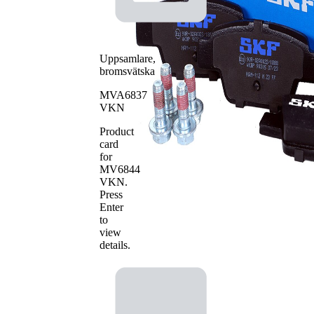
Uppsamlare,
bromsvätska
MVA6837
VKN
Product
card
for
MV6844
VKN
.
Press
Enter
to
view
details.