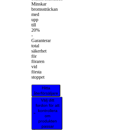
Minskar
bromssträckan
med
upp
till
20%
-
Garanterar
total
säkerhet
för
föraren
vid
första
stoppet
Hitta
återförsäljare
Välj ditt
fordon för att
kontrollera
om
produkten
passar