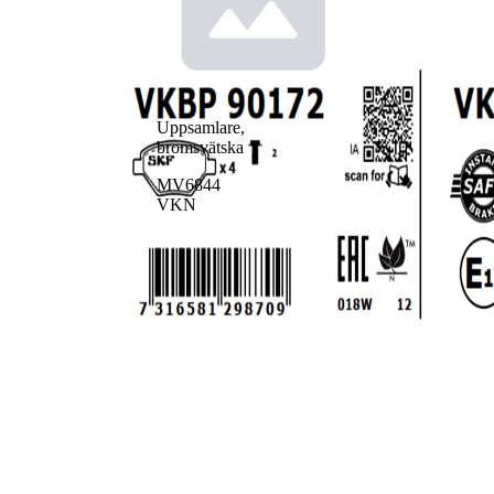
Uppsamlare,
bromsvätska
MV6844
VKN