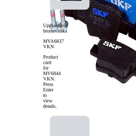
Uppsamlare,
bromsvätska
MVA6837
VKN
Product
card
for
MV6844
VKN
.
Press
Enter
to
view
details.