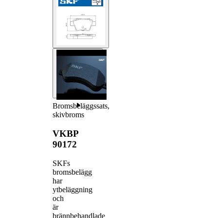
Bromsbeläggssats,
skivbroms
VKBP
90172
SKFs
bromsbelägg
har
ytbeläggning
och
är
brännbehandlade