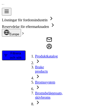
Lösningar för fordonsindustrin
Reservdelar för eftermarknaden
Europe
Filtrera
Produktkatalog
och sök
Brake
products
Bromssystem
Bromsbeläggssats,
skivbroms