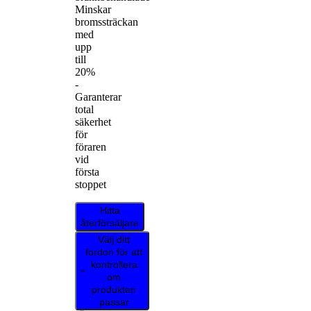
Minskar
bromssträckan
med
upp
till
20%
-
Garanterar
total
säkerhet
för
föraren
vid
första
stoppet
Hitta
återförsäljare
Välj ditt
fordon för att
kontrollera
om
produkten
passar