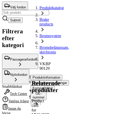
Välj fordon
Produktkatalog
Brake
Submit
products
Filtrera
Bromssystem
efter
kategori
Bromsbeläggssats,
skivbroms
Passagerarfordon
VKBP
90129
Nyttofordon
Bromsbeläggssats,
Produktinformation
skivbroms
Relaterade
Reparationsanvisningar
Snabblänkar
Kompatibilitet
produkter
VKBP
OE-
Tech Center
90129
nummer
Product
Vanliga frågor
card
Innan du
for
Produktinformation
börjar