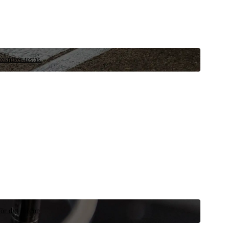
ekniker testas.
ör ditt fordon.