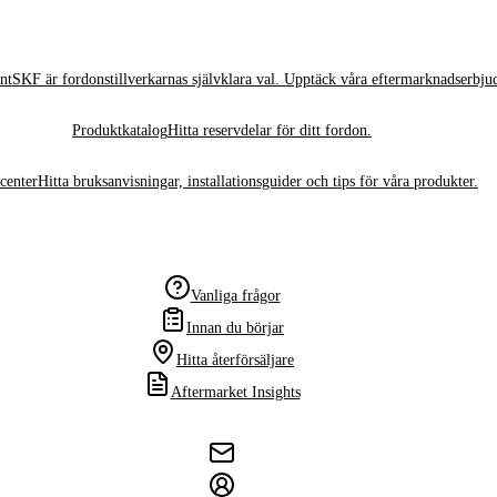
nt
SKF är fordonstillverkarnas självklara val. Upptäck våra eftermarknadserbju
Produktkatalog
Hitta reservdelar för ditt fordon.
center
Hitta bruksanvisningar, installationsguider och tips för våra produkter.
Vanliga frågor
Innan du börjar
Hitta återförsäljare
Aftermarket Insights