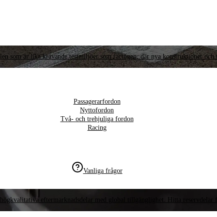
llen som är lika krävande testmiljöer som racingen, där nya konstruktioner och t
Passagerarfordon
Nyttofordon
Två- och trehjuliga fordon
Racing
Vanliga frågor
högkvalitativa eftermarknadsdelar med global tillgänglighet. Hitta reservdelar f