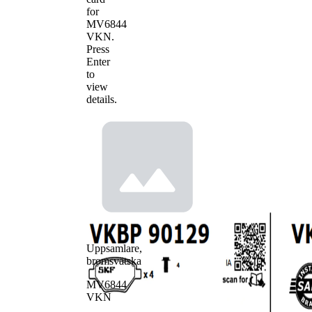
for
MV6844
VKN
.
Press
Enter
to
view
details.
Uppsamlare,
bromsvätska
MV6844
VKN