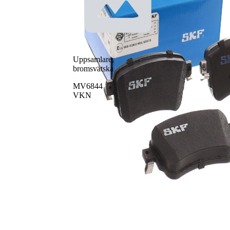
Uppsamlare,
bromsvätska
MV6844
VKN