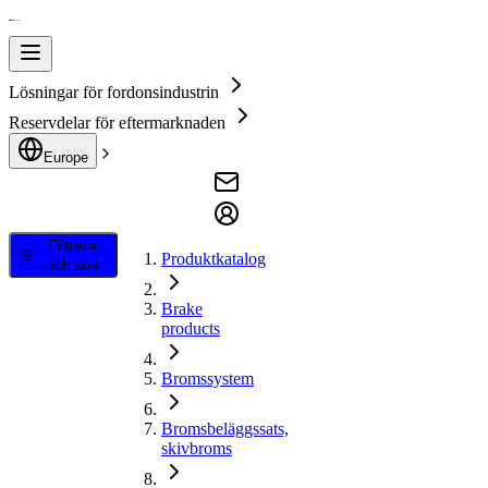
Lösningar för fordonsindustrin
Reservdelar för eftermarknaden
Europe
Filtrera
Produktkatalog
och sök
Brake
products
Bromssystem
Bromsbeläggssats,
skivbroms