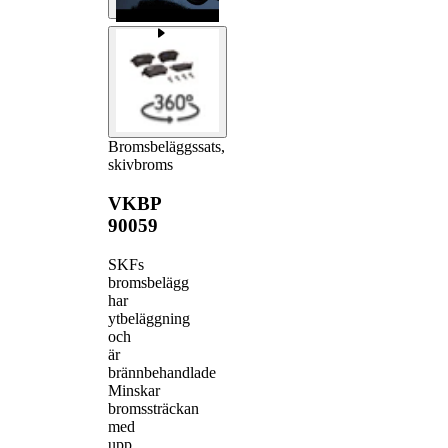
Bromsbeläggssats,
skivbroms
VKBP
90059
SKFs
bromsbelägg
har
ytbeläggning
och
är
brännbehandlade
Minskar
bromssträckan
med
upp