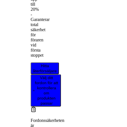
till
20%
-
Garanterar
total
säkerhet
för
föraren
vid
första
stoppet
Hitta
återförsäljare
Välj ditt
fordon för att
kontrollera
om
produkten
passar
Fordonssäkerheten
är