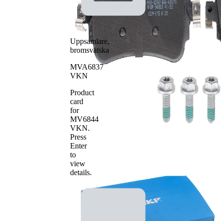
Uppsamlare,
bromsvätska
MVA6837
VKN
Product
card
for
MV6844
VKN
.
Press
Enter
to
view
details.