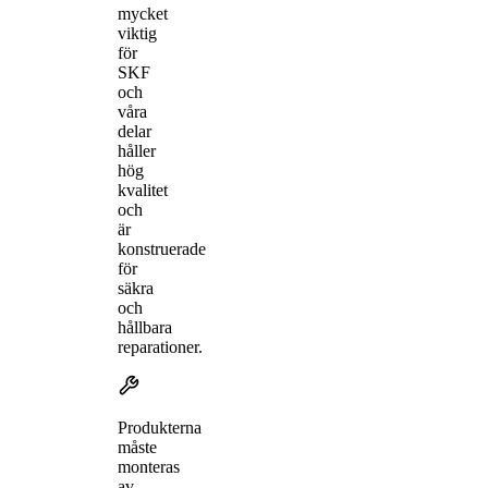
mycket
viktig
för
SKF
och
våra
delar
håller
hög
kvalitet
och
är
konstruerade
för
säkra
och
hållbara
reparationer.
Produkterna
måste
monteras
av