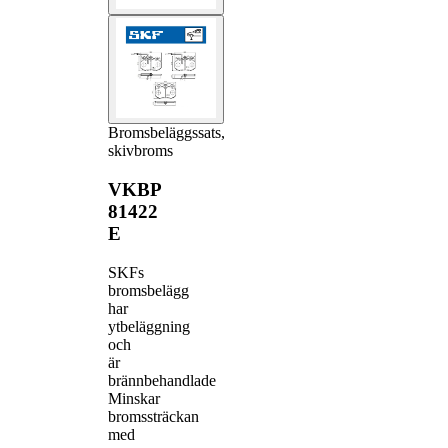
Bromsbeläggssats,
skivbroms
VKBP
81422
E
SKFs
bromsbelägg
har
ytbeläggning
och
är
brännbehandlade
Minskar
bromssträckan
med