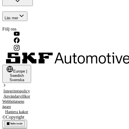
Läs mer
Följ oss
Europe
|
Swedish
Svenska
Integritetspolicy
Användarvillkor
Webbplatsens
ägare
Hantera kakor
©
Copyright