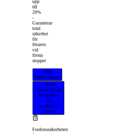
upp
till
20%
-
Garanterar
total
säkerhet
för
föraren
vid
första
stoppet
Hitta
återförsäljare
Välj ditt
fordon för att
kontrollera
om
produkten
passar
Fordonssäkerheten