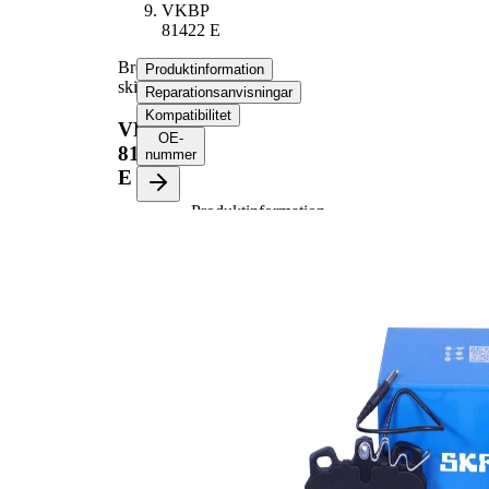
VKBP
81422 E
Bromsbeläggssats,
Produktinformation
skivbroms
Reparationsanvisningar
Kompatibilitet
VKBP
OE-
81422
nummer
E
Produktinformation
Egenskap
Värde
Tjocklek
17,5 mm.
Längd
89,8 mm
Höjd
63 mm
inkl.
Slitvarnarkontakt
slitvarnarkontakt
Bromssystem
TRW
Längd
205 mm
varningskontakt
WVA-nummer
20988
WVA-nummer
20989