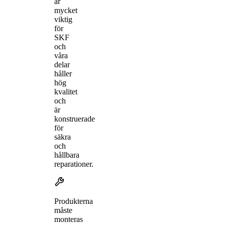
är
mycket
viktig
för
SKF
och
våra
delar
håller
hög
kvalitet
och
är
konstruerade
för
säkra
och
hållbara
reparationer.
Produkterna
måste
monteras