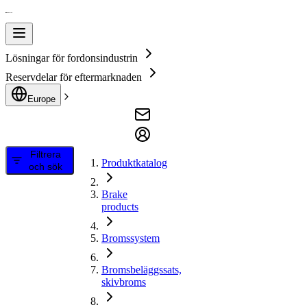
Lösningar för fordonsindustrin
Reservdelar för eftermarknaden
Europe
Filtrera
Produktkatalog
och sök
Brake
products
Bromssystem
Bromsbeläggssats,
skivbroms