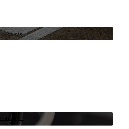
ekniker testas.
ör ditt fordon.