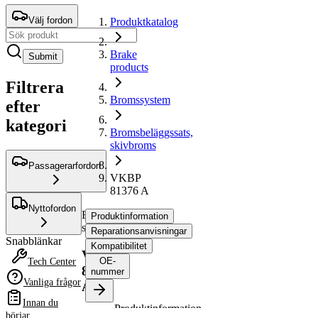
Välj fordon
Produktkatalog
Brake
Submit
products
Filtrera
Bromssystem
efter
kategori
Bromsbeläggssats,
skivbroms
Passagerarfordon
VKBP
81376 A
Nyttofordon
Bromsbeläggssats,
Produktinformation
skivbroms
Reparationsanvisningar
Snabblänkar
Kompatibilitet
VKBP
OE-
Tech Center
81376
nummer
Vanliga frågor
A
Innan du
Produktinformation
börjar