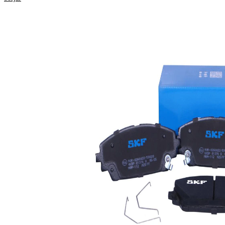
Egenskap
Värde
Tjocklek
15,8 mm.
Längd
137,9 mm
Höjd
55,9 mm
med akustisk
Slitvarnarkontakt
slitagevarnare
Bromssystem
ATE
WVA-nummer
26177
WVA-nummer
26178
WVA-nummer
26179