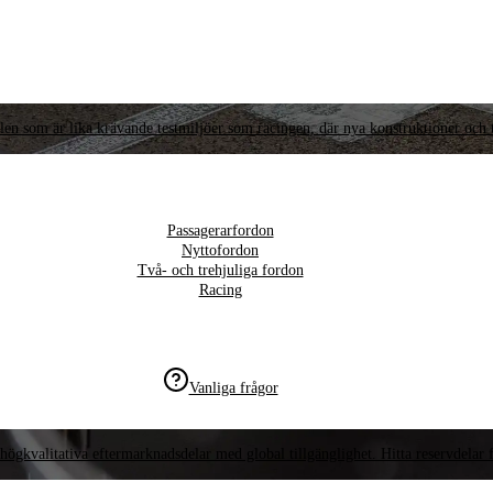
llen som är lika krävande testmiljöer som racingen, där nya konstruktioner och t
Passagerarfordon
Nyttofordon
Två- och trehjuliga fordon
Racing
Vanliga frågor
högkvalitativa eftermarknadsdelar med global tillgänglighet. Hitta reservdelar f