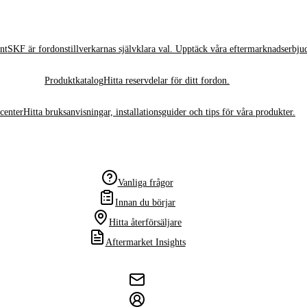
nt
SKF är fordonstillverkarnas självklara val. Upptäck våra eftermarknadserbju
Produktkatalog
Hitta reservdelar för ditt fordon.
center
Hitta bruksanvisningar, installationsguider och tips för våra produkter.
Vanliga frågor
Innan du börjar
Hitta återförsäljare
Aftermarket Insights