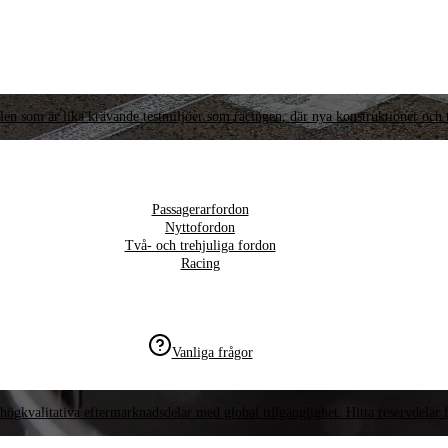
llen som är lika krävande testmiljöer som racingen, där nya konstruktioner och t
Passagerarfordon
Nyttofordon
Två- och trehjuliga fordon
Racing
Vanliga frågor
högkvalitativa eftermarknadsdelar med global tillgänglighet. Hitta reservdelar f