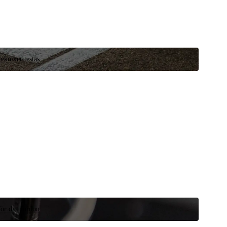
ekniker testas.
ör ditt fordon.