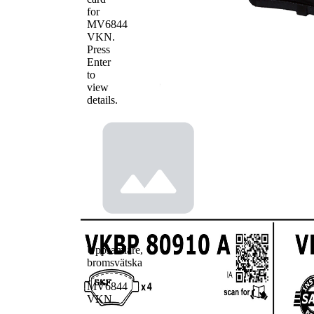
for
MV6844
VKN
.
Press
Enter
to
view
details.
Uppsamlare,
bromsvätska
MV6844
VKN