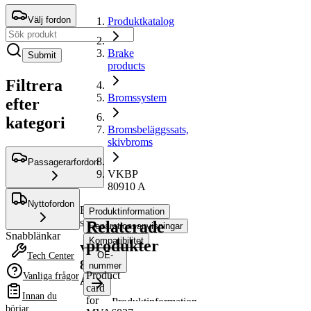
Välj fordon
Produktkatalog
Brake
Submit
products
Filtrera
Bromssystem
efter
kategori
Bromsbeläggssats,
skivbroms
Passagerarfordon
VKBP
80910 A
Nyttofordon
Bromsbeläggssats,
Produktinformation
skivbroms
Relaterade
Reparationsanvisningar
Snabblänkar
Kompatibilitet
produkter
VKBP
OE-
Tech Center
80910
nummer
Product
Vanliga frågor
A
card
Innan du
for
Produktinformation
börjar