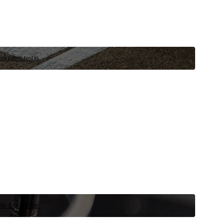
ekniker testas.
ör ditt fordon.