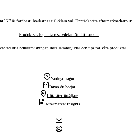
nt
SKF är fordonstillverkarnas självklara val. Upptäck våra eftermarknadserbju
Produktkatalog
Hitta reservdelar för ditt fordon.
center
Hitta bruksanvisningar, installationsguider och tips för våra produkter.
Vanliga frågor
Innan du börjar
Hitta återförsäljare
Aftermarket Insights