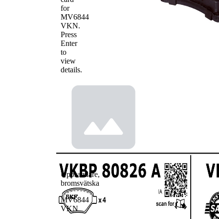
for
MV6844
VKN
.
Press
Enter
to
view
details.
Uppsamlare,
bromsvätska
MV6844
VKN