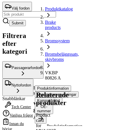
Välj fordon
Produktkatalog
Brake
Submit
products
Filtrera
Bromssystem
efter
kategori
Bromsbeläggssats,
skivbroms
Passagerarfordon
VKBP
80826 A
Nyttofordon
Bromsbeläggssats,
Produktinformation
skivbroms
Relaterade
Reparationsanvisningar
Snabblänkar
Kompatibilitet
produkter
VKBP
OE-
Tech Center
80826
nummer
Product
Vanliga frågor
A
card
Innan du
for
Produktinformation
börjar