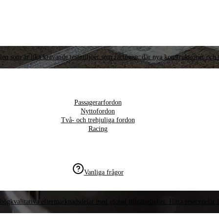
llen som är lika krävande testmiljöer som racingen, där nya konstruktioner och t
Passagerarfordon
Nyttofordon
Två- och trehjuliga fordon
Racing
Vanliga frågor
högkvalitativa eftermarknadsdelar med global tillgänglighet. Hitta reservdelar f