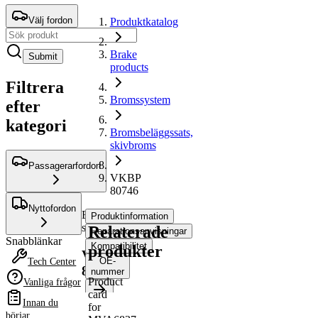
Välj fordon
Produktkatalog
Brake
Submit
products
Filtrera
Bromssystem
efter
kategori
Bromsbeläggssats,
skivbroms
Passagerarfordon
VKBP
80746
Nyttofordon
Bromsbeläggssats,
Produktinformation
skivbroms
Relaterade
Reparationsanvisningar
Snabblänkar
Kompatibilitet
produkter
VKBP
OE-
Tech Center
80746
nummer
Product
Vanliga frågor
card
Innan du
for
Produktinformation
börjar