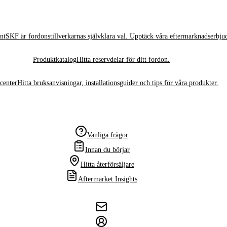
nt
SKF är fordonstillverkarnas självklara val. Upptäck våra eftermarknadserbju
Produktkatalog
Hitta reservdelar för ditt fordon.
center
Hitta bruksanvisningar, installationsguider och tips för våra produkter.
Vanliga frågor
Innan du börjar
Hitta återförsäljare
Aftermarket Insights