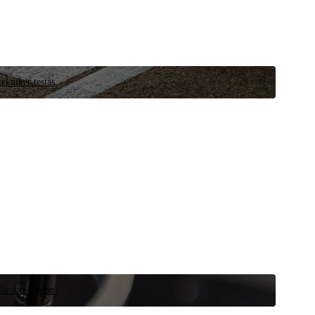
ekniker testas.
ör ditt fordon.