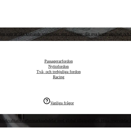
llen som är lika krävande testmiljöer som racingen, där nya konstruktioner och t
Passagerarfordon
Nyttofordon
Två- och trehjuliga fordon
Racing
Vanliga frågor
högkvalitativa eftermarknadsdelar med global tillgänglighet. Hitta reservdelar f