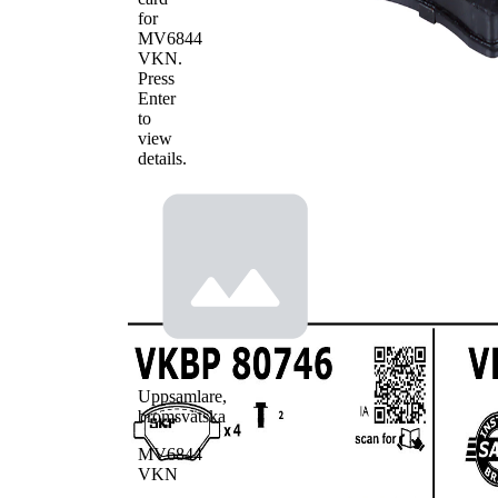
for
MV6844
VKN
.
Press
Enter
to
view
details.
Uppsamlare,
bromsvätska
MV6844
VKN