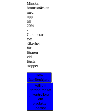
Minskar
bromssträckan
med
upp
till
20%
-
Garanterar
total
säkerhet
för
föraren
vid
första
stoppet
Hitta
återförsäljare
Välj ditt
fordon för att
kontrollera
om
produkten
passar