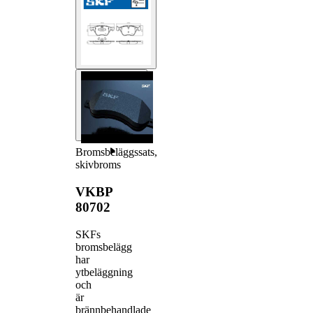
Bromsbeläggssats,
skivbroms
VKBP
80702
SKFs
bromsbelägg
har
ytbeläggning
och
är
brännbehandlade