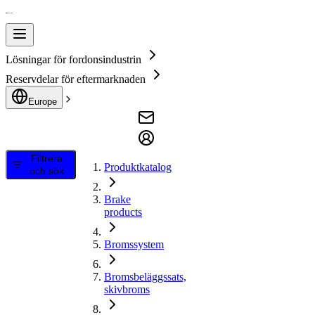
Lösningar för fordonsindustrin
Reservdelar för eftermarknaden
Europe
Filtrera
Produktkatalog
och sök
Brake
products
Bromssystem
Bromsbeläggssats,
skivbroms