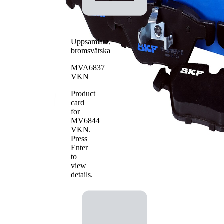
Antal belägg
4
Uppsamlare,
bromsvätska
MVA6837
VKN
Product
card
for
MV6844
VKN
.
Press
Enter
to
view
details.