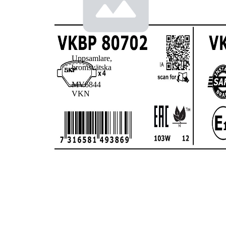
Uppsamlare,
bromsvätska
MV6844
VKN