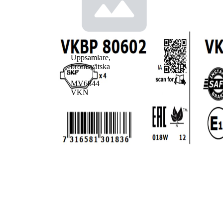
Uppsamlare,
bromsvätska
MV6844
VKN