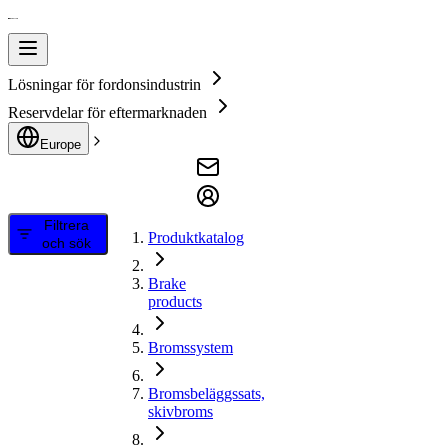
Lösningar för fordonsindustrin
Reservdelar för eftermarknaden
Europe
Filtrera
Produktkatalog
och sök
Brake
products
Bromssystem
Bromsbeläggssats,
skivbroms