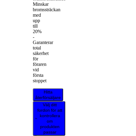
Minskar
bromssträckan
med
upp
till
20%
-
Garanterar
total
säkerhet
för
föraren
vid
första
stoppet
Hitta
återförsäljare
Välj ditt
fordon för att
kontrollera
om
produkten
passar