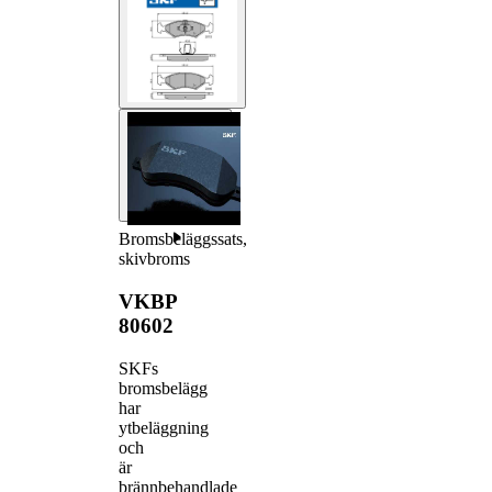
Bromsbeläggssats,
skivbroms
VKBP
80602
SKFs
bromsbelägg
har
ytbeläggning
och
är
brännbehandlade