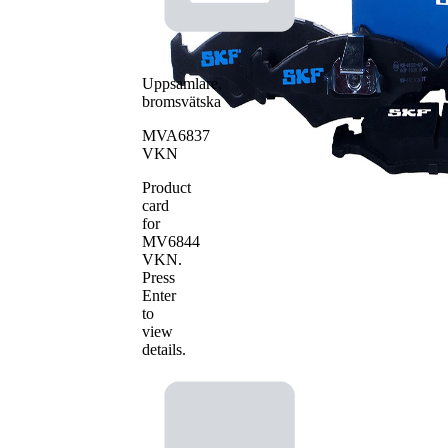
Uppsamlare,
bromsvätska
MVA6837
VKN
Product
card
for
MV6844
VKN
.
Press
Enter
to
view
details.