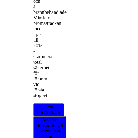
och
är
brännbehandlade
Minskar
bromssträckan
med
upp
till
20%
-
Garanterar
total
säkerhet
för
föraren
vid
första
stoppet
Hitta
återförsäljare
Välj ditt
fordon för att
kontrollera
om