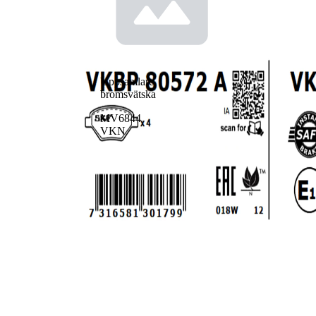
Uppsamlare,
bromsvätska
MV6844
VKN