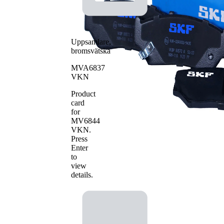
WVA-nummer
21909
Antal belägg
4
Uppsamlare,
bromsvätska
MVA6837
VKN
Product
card
for
MV6844
VKN
.
Press
Enter
to
view
details.