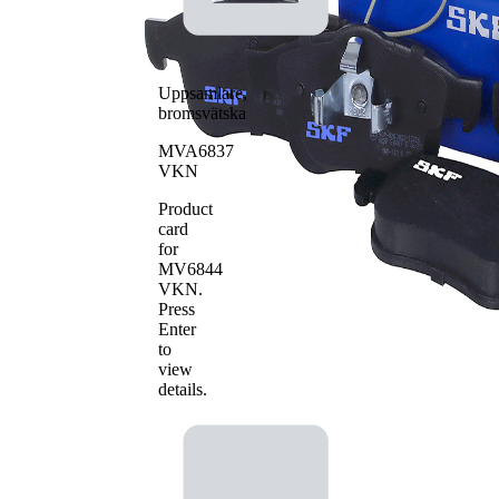
WVA-nummer
24239
WVA-nummer
25239
Antal belägg
4
Uppsamlare,
bromsvätska
MVA6837
VKN
Product
card
for
MV6844
VKN
.
Press
Enter
to
view
details.