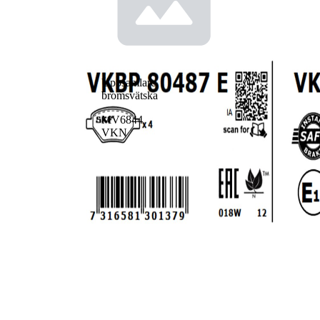
Uppsamlare,
bromsvätska
MV6844
VKN