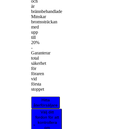
och
är
brännbehandlade
Minskar
bromssträckan
med
upp
till
20%
-
Garanterar
total
säkerhet
för
föraren
vid
första
stoppet
Hitta
återförsäljare
Välj ditt
fordon för att
kontrollera
om