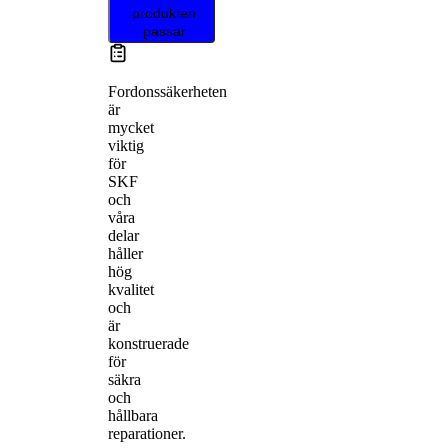
produkten
passar
Fordonssäkerheten
är
mycket
viktig
för
SKF
och
våra
delar
håller
hög
kvalitet
och
är
konstruerade
för
säkra
och
hållbara
reparationer.