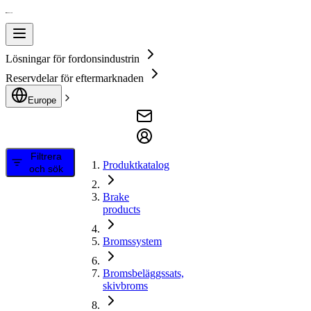
Lösningar för fordonsindustrin
Reservdelar för eftermarknaden
Europe
Filtrera
Produktkatalog
och sök
Brake
products
Bromssystem
Bromsbeläggssats,
skivbroms