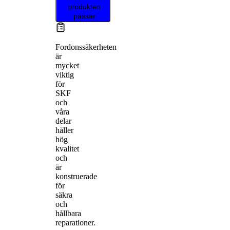
produkten
passar
Fordonssäkerheten
är
mycket
viktig
för
SKF
och
våra
delar
håller
hög
kvalitet
och
är
konstruerade
för
säkra
och
hållbara
reparationer.