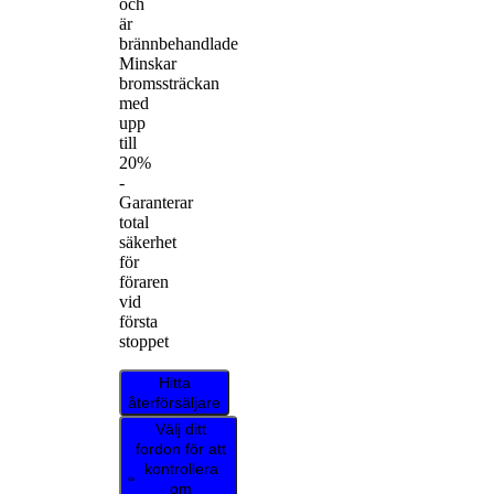
och
är
brännbehandlade
Minskar
bromssträckan
med
upp
till
20%
-
Garanterar
total
säkerhet
för
föraren
vid
första
stoppet
Hitta
återförsäljare
Välj ditt
fordon för att
kontrollera
om