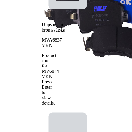
Antal belägg
4
Uppsamlare,
bromsvätska
MVA6837
VKN
Product
card
for
MV6844
VKN
.
Press
Enter
to
view
details.