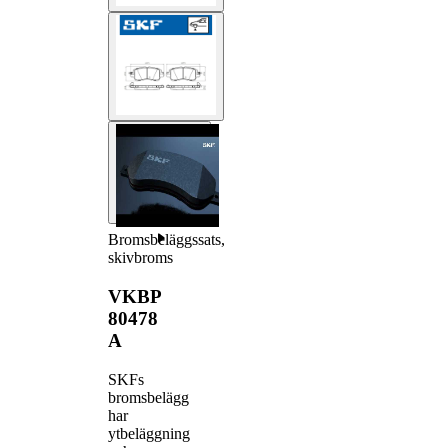
Bromsbeläggssats,
skivbroms
VKBP
80478
A
SKFs
bromsbelägg
har
ytbeläggning