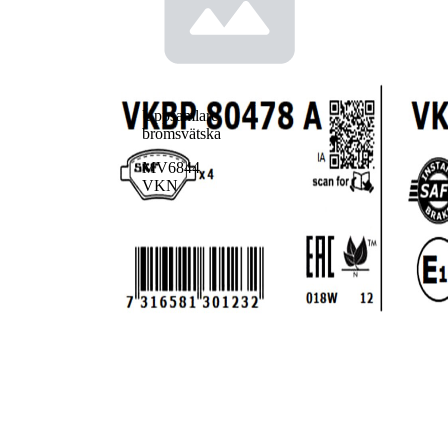
Uppsamlare,
bromsvätska
MV6844
VKN