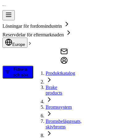
Lösningar för fordonsindustrin
Reservdelar för eftermarknaden
Europe
Filtrera
Produktkatalog
och sök
Brake
products
Bromssystem
Bromsbeläggssats,
skivbroms