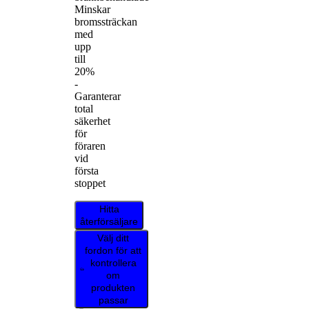
Minskar
bromssträckan
med
upp
till
20%
-
Garanterar
total
säkerhet
för
föraren
vid
första
stoppet
Hitta
återförsäljare
Välj ditt
fordon för att
kontrollera
om
produkten
passar