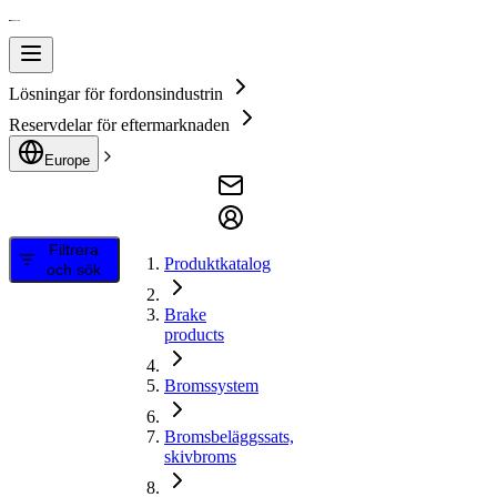
Lösningar för fordonsindustrin
Reservdelar för eftermarknaden
Europe
Filtrera
Produktkatalog
och sök
Brake
products
Bromssystem
Bromsbeläggssats,
skivbroms