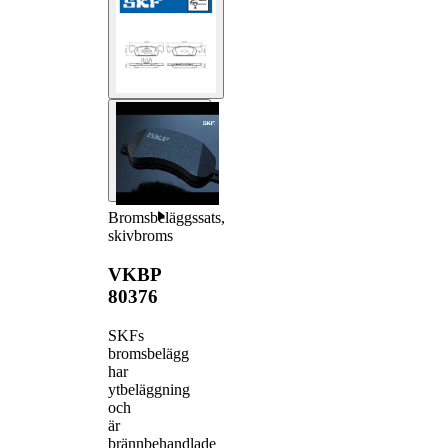
Bromsbeläggssats,
skivbroms
VKBP
80376
SKFs
bromsbelägg
har
ytbeläggning
och
är
brännbehandlade