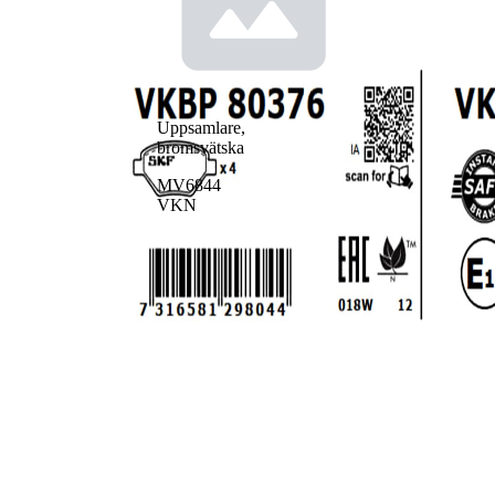
Uppsamlare,
bromsvätska
MV6844
VKN