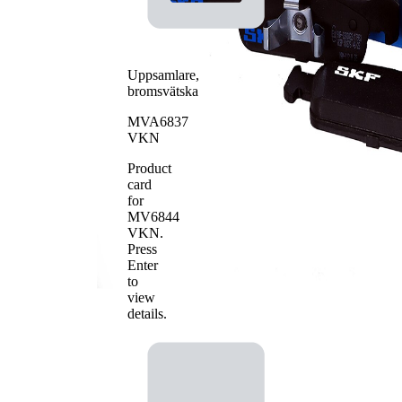
Antal belägg
4
Uppsamlare,
bromsvätska
MVA6837
VKN
Product
card
for
MV6844
VKN
.
Press
Enter
to
view
details.