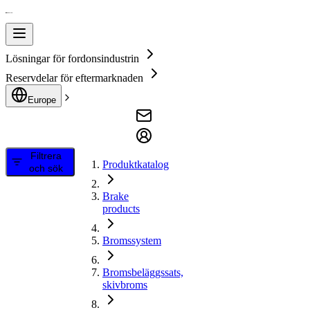
Lösningar för fordonsindustrin
Reservdelar för eftermarknaden
Europe
Filtrera
Produktkatalog
och sök
Brake
products
Bromssystem
Bromsbeläggssats,
skivbroms