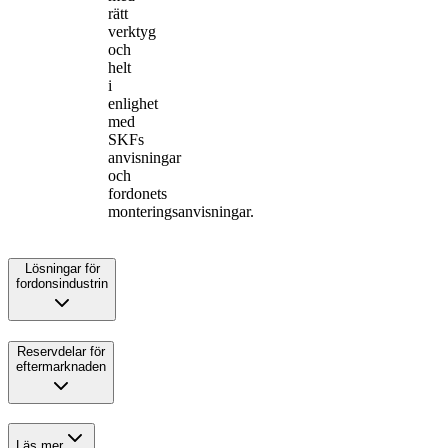
rätt
verktyg
och
helt
i
enlighet
med
SKFs
anvisningar
och
fordonets
monteringsanvisningar.
Lösningar för
fordonsindustrin
Reservdelar för
eftermarknaden
Läs mer