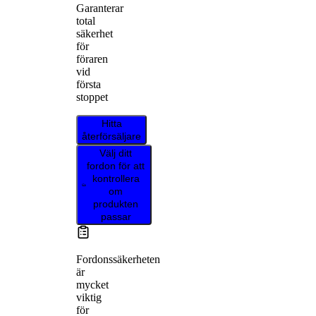
Garanterar
total
säkerhet
för
föraren
vid
första
stoppet
Hitta
återförsäljare
Välj ditt
fordon för att
kontrollera
om
produkten
passar
Fordonssäkerheten
är
mycket
viktig
för