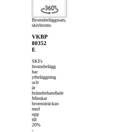
Bromsbeläggssats,
skivbroms
VKBP
80352
E
SKFs
bromsbelägg
har
ytbeläggning
och
är
brännbehandlade
Minskar
bromssträckan
med
upp
till
20%
-