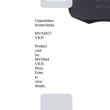
Antal belägg
4
Uppsamlare,
bromsvätska
MVA6837
VKN
Product
card
for
MV6844
VKN
.
Press
Enter
to
view
details.