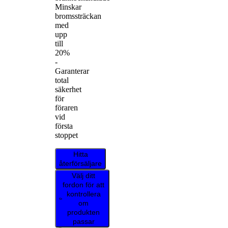
Minskar
bromssträckan
med
upp
till
20%
-
Garanterar
total
säkerhet
för
föraren
vid
första
stoppet
Hitta
återförsäljare
Välj ditt
fordon för att
kontrollera
om
produkten
passar