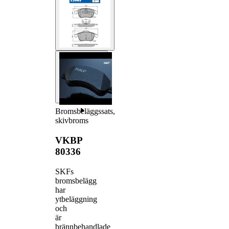
Bromsbeläggssats,
skivbroms
VKBP
80336
SKFs
bromsbelägg
har
ytbeläggning
och
är
brännbehandlade