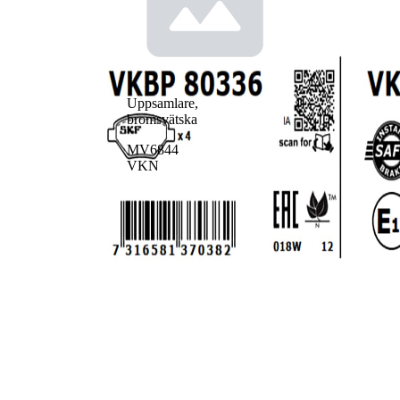
Uppsamlare,
bromsvätska
MV6844
VKN