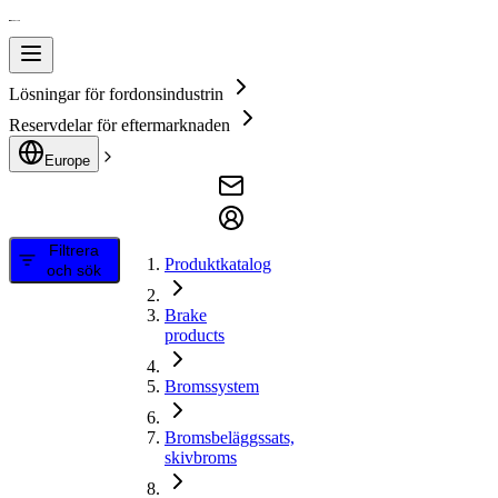
Lösningar för fordonsindustrin
Reservdelar för eftermarknaden
Europe
Filtrera
Produktkatalog
och sök
Brake
products
Bromssystem
Bromsbeläggssats,
skivbroms