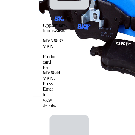
WVA-nummer
24710
Antal belägg
4
Uppsamlare,
bromsvätska
MVA6837
VKN
Product
card
for
MV6844
VKN
.
Press
Enter
to
view
details.