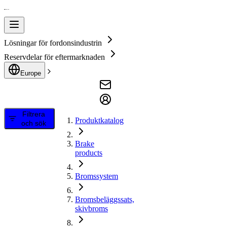
Lösningar för fordonsindustrin
Reservdelar för eftermarknaden
Europe
Filtrera
Produktkatalog
och sök
Brake
products
Bromssystem
Bromsbeläggssats,
skivbroms