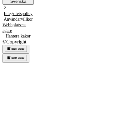
Svenska
Integritetspolicy
Användarvillkor
Webbplatsens
ägare
Hantera kakor
©
Copyright