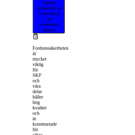
Välj ditt
fordon för att
kontrollera
om
produkten
passar
Fordonssäkerheten
är
mycket
viktig
för
SKF
och
våra
delar
håller
hög
kvalitet
och
är
konstruerade
för
säkra