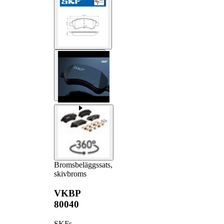
Bromsbeläggssats,
skivbroms
VKBP
80040
SKFs