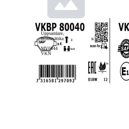
Uppsamlare,
bromsvätska
MV6844
VKN