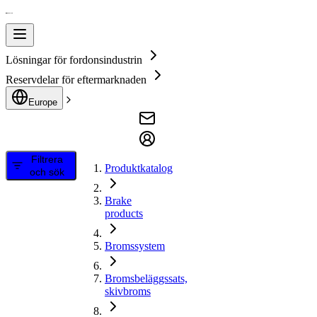
Lösningar för fordonsindustrin
Reservdelar för eftermarknaden
Europe
Filtrera
Produktkatalog
och sök
Brake
products
Bromssystem
Bromsbeläggssats,
skivbroms