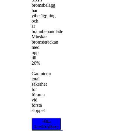
bromsbelägg
har
ytbeläggning
och
är
brännbehandlade
Minskar
bromssträckan
med
upp
till
20%
-
Garanterar
total
säkerhet
för
föraren
vid
första
stoppet
Hitta
återförsäljare