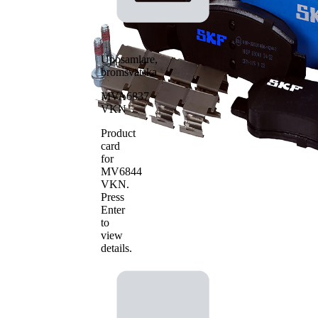
Uppsamlare,
bromsvätska
MVA6837
VKN
Product
card
for
MV6844
VKN
.
Press
Enter
to
view
details.