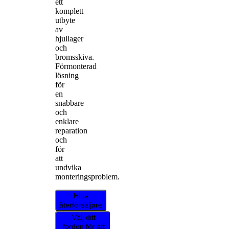
ett
komplett
utbyte
av
hjullager
och
bromsskiva.
Förmonterad
lösning
för
en
snabbare
och
enklare
reparation
och
för
att
undvika
monteringsproblem.
Hitta
återförsäljare
Välj ditt
fordon för att