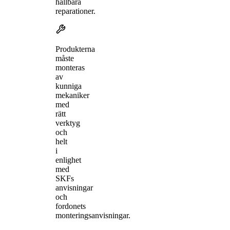
hållbara
reparationer.
Produkterna
måste
monteras
av
kunniga
mekaniker
med
rätt
verktyg
och
helt
i
enlighet
med
SKFs
anvisningar
och
fordonets
monteringsanvisningar.