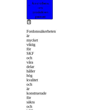
kontrollera
om
produkten
passar
Fordonssäkerheten
är
mycket
viktig
för
SKF
och
våra
delar
håller
hög
kvalitet
och
är
konstruerade
för
säkra
och