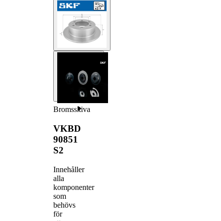
Bromsskiva
VKBD
90851
S2
Innehåller
alla
komponenter
som
behövs
för