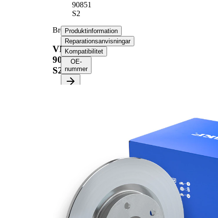
90851
S2
Bromsskiva
Produktinformation
Reparationsanvisningar
VKBD
Kompatibilitet
90851
OE-
S2
nummer
Produktinformation
Egenskap
Värde
67,5
Höjd
mm
Bromsskivetyp
full
Bromsskiva
10,4
tjocklek
mm
8,5
Minimum tjocklek
mm
Antal borrningar
2
299
Ytterdiameter
mm
Hålantal
6