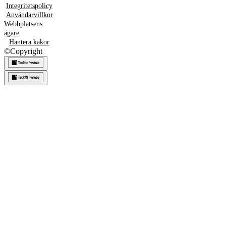
Integritetspolicy
Användarvillkor
Webbplatsens
ägare
Hantera kakor
©
Copyright