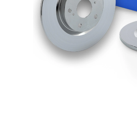
105,6
Centreringsdiameter
mm
139,7
Hålkrets-Ø
mm
Yta
belagd