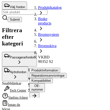
Välj fordon
Produktkatalog
Brake
Submit
products
Filtrera
Bromssystem
efter
kategori
Bromsskiva
VKBD
Passagerarfordon
90352 S2
Bromsskiva
Produktinformation
Nyttofordon
Reparationsanvisningar
VKBD
Kompatibilitet
Snabblänkar
90352
OE-
S2
nummer
Tech Center
Vanliga frågor
Produktinformation
Innan du
Egenskap
Värde
börjar