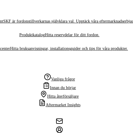
nt
SKF är fordonstillverkarnas självklara val. Upptäck våra eftermarknadserbju
Produktkatalog
Hitta reservdelar för ditt fordon.
center
Hitta bruksanvisningar, installationsguider och tips för våra produkter.
Vanliga frågor
Innan du börjar
Hitta återförsäljare
Aftermarket Insights