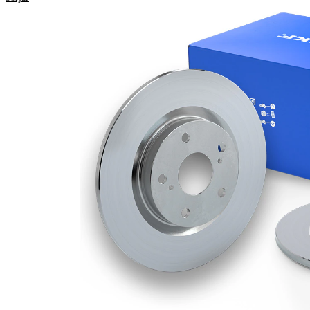
45,1
Höjd
mm
Bromsskivetyp
full
Bromsskiva
10
tjocklek
mm
8,4
Minimum tjocklek
mm
Antal borrningar
2
262
Ytterdiameter
mm
Hålantal
5
76
Centreringsdiameter
mm
114,3
Hålkrets-Ø
mm
Yta
belagd