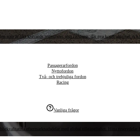
llen som är lika krävande testmiljöer som racingen, där nya konstruktioner och t
Passagerarfordon
Nyttofordon
Två- och trehjuliga fordon
Racing
Vanliga frågor
högkvalitativa eftermarknadsdelar med global tillgänglighet. Hitta reservdelar f