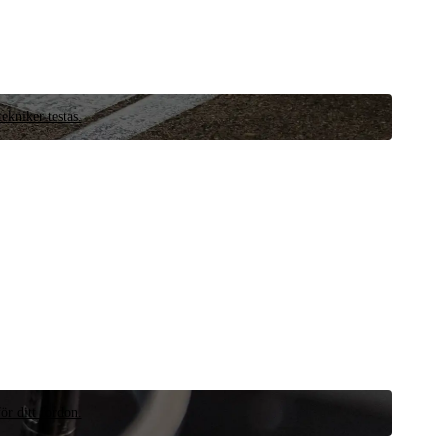
ekniker testas.
ör ditt fordon.