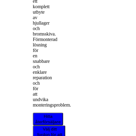
ett
komplett
utbyte
av
hjullager
och
bromsskiva.
Förmonterad
lösning
för
en
snabbare
och
enklare
reparation
och
för
att
undvika
monteringsproblem.
Hitta
återförsäljare
Välj ditt
fordon för att