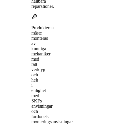
hållbara
reparationer.
Produkterna
måste
monteras
av
kunniga
mekaniker
med
rätt
verktyg
och
helt
i
enlighet
med
SKFs
anvisningar
och
fordonets
monteringsanvisningar.