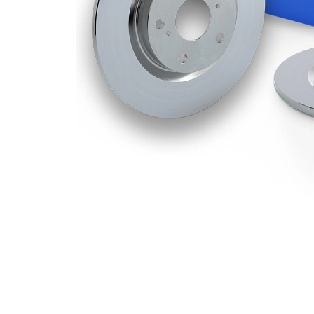
Centreringsdiameter
mm
100
Hålkrets-Ø
mm
Yta
belagd
Hjulbult-
14
håldiameter
mm