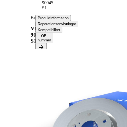
90045
S1
Bromsskiva
Produktinformation
Reparationsanvisningar
VKBD
Kompatibilitet
90045
OE-
S1
nummer
Produktinformation
Egenskap
Värde
Höjd
69 mm
Bromsskivetyp
full
Bromsskiva tjocklek
16 mm
Minimum tjocklek
13 mm
Ytterdiameter
280 mm
Hålantal
5
Centreringsdiameter
96 mm
Hålkrets-Ø
160 mm
Yta
belagd
med
Kompletteringsartikel/tilläggsinfo