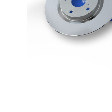
ABS-
2
sensorring