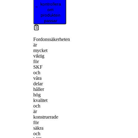
kontrollera
om
produkten
passar
Fordonssäkerheten
är
mycket
viktig
för
SKF
och
våra
delar
håller
hög
kvalitet
och
är
konstruerade
för
säkra
och