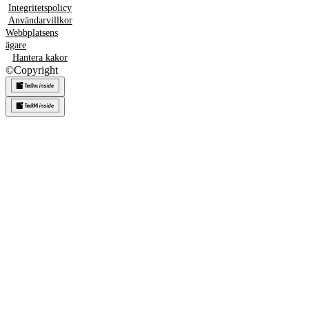
Integritetspolicy
Användarvillkor
Webbplatsens
ägare
Hantera kakor
©
Copyright