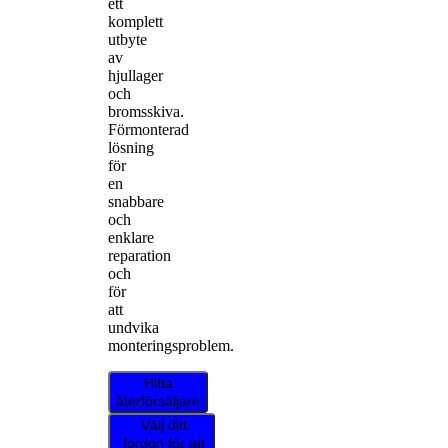
ett
komplett
utbyte
av
hjullager
och
bromsskiva.
Förmonterad
lösning
för
en
snabbare
och
enklare
reparation
och
för
att
undvika
monteringsproblem.
Hitta
återförsäljare
Välj ditt
fordon för att