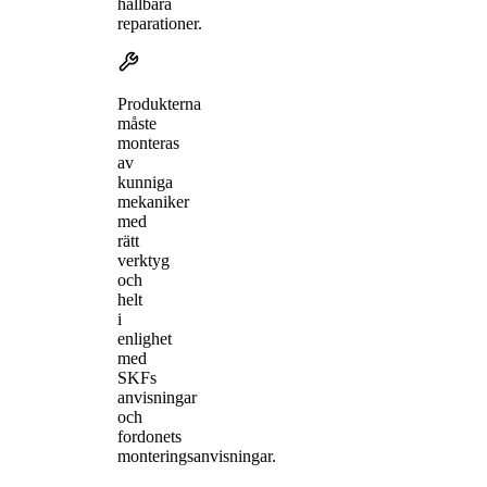
hållbara
reparationer.
Produkterna
måste
monteras
av
kunniga
mekaniker
med
rätt
verktyg
och
helt
i
enlighet
med
SKFs
anvisningar
och
fordonets
monteringsanvisningar.