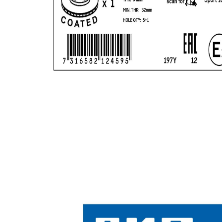
Yta
belagd