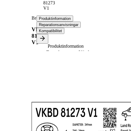
81273
V1
Bromsskiva
Produktinformation
Reparationsanvisningar
VKBD
Kompatibilitet
81273
V1
Produktinformation
Egenskap
Värde
Höjd
62 mm
Vikt
12,1 kg
ventilerad
Bromsskivetyp
invändigt
Bromsskiva
34 mm
tjocklek
Minimum tjocklek
32 mm
Antal borrningar
1
Ytterdiameter
349 mm
Hålantal
5
Centreringsdiameter
79 mm
Hålkrets-Ø
120 mm