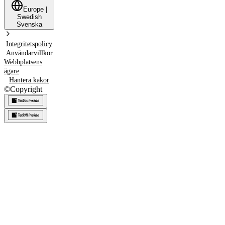
Europe
|
Swedish
Svenska
Integritetspolicy
Användarvillkor
Webbplatsens
ägare
Hantera kakor
©
Copyright