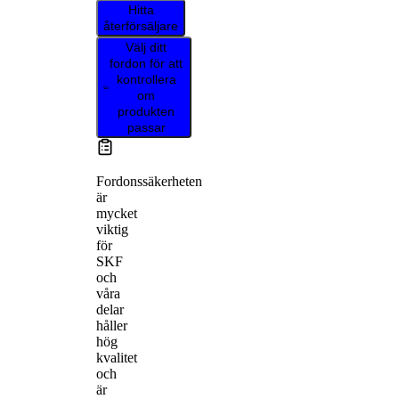
Hitta
återförsäljare
Välj ditt
fordon för att
kontrollera
om
produkten
passar
Fordonssäkerheten
är
mycket
viktig
för
SKF
och
våra
delar
håller
hög
kvalitet
och
är