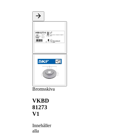
Bromsskiva
VKBD
81273
V1
Innehåller
alla