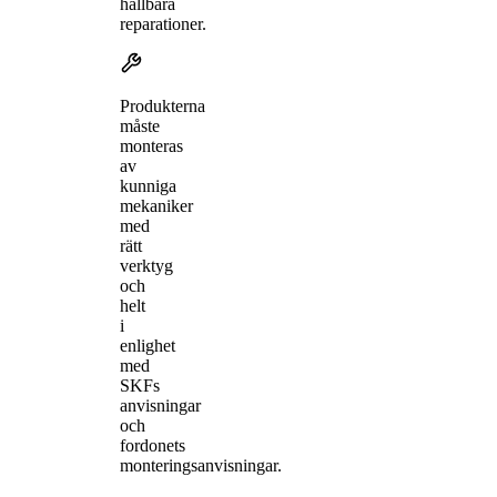
hållbara
reparationer.
Produkterna
måste
monteras
av
kunniga
mekaniker
med
rätt
verktyg
och
helt
i
enlighet
med
SKFs
anvisningar
och
fordonets
monteringsanvisningar.