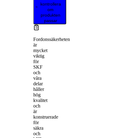
kontrollera
om
produkten
passar
Fordonssäkerheten
är
mycket
viktig
för
SKF
och
våra
delar
håller
hög
kvalitet
och
är
konstruerade
för
säkra
och