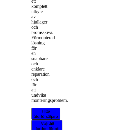
ett
komplett
utbyte
av
hjullager
och
bromsskiva.
Förmonterad
lösning
för
en
snabbare
och
enklare
reparation
och
för
att
undvika
monteringsproblem.
Hitta
återförsäljare
Välj ditt
fordon för att