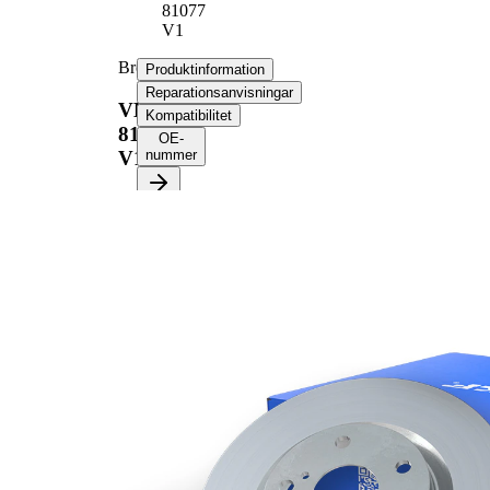
81077
V1
Bromsskiva
Produktinformation
Reparationsanvisningar
VKBD
Kompatibilitet
81077
OE-
V1
nummer
Produktinformation
Egenskap
Värde
Höjd
68,5 mm
ventilerad
Bromsskivetyp
invändigt
Bromsskiva
34 mm
tjocklek
Minimum tjocklek
32 mm
Antal borrningar
1
Ytterdiameter
350 mm
Hålantal
5
Centreringsdiameter
85 mm