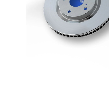
Hålkrets-Ø
130 mm
Yta
belagd
VKBD
jämna
80284
artikelnummer
V1