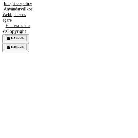
Integritetspolicy
Användarvillkor
Webbplatsens
ägare
Hantera kakor
©
Copyright