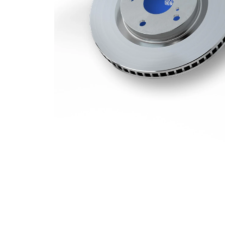
139,7
Hålkrets-Ø
mm
Yta
belagd