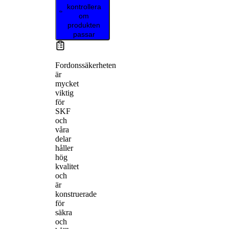
kontrollera
om
produkten
passar
Fordonssäkerheten
är
mycket
viktig
för
SKF
och
våra
delar
håller
hög
kvalitet
och
är
konstruerade
för
säkra
och