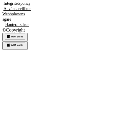
Integritetspolicy
Användarvillkor
Webbplatsens
ägare
Hantera kakor
©
Copyright