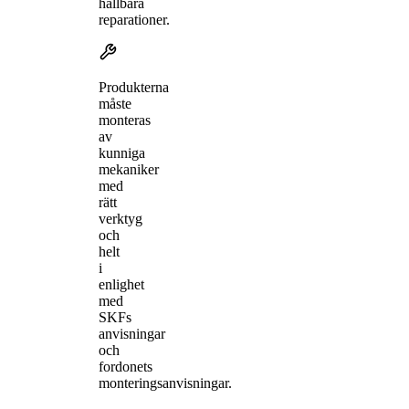
hållbara
reparationer.
Produkterna
måste
monteras
av
kunniga
mekaniker
med
rätt
verktyg
och
helt
i
enlighet
med
SKFs
anvisningar
och
fordonets
monteringsanvisningar.