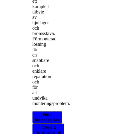
ett
komplett
utbyte
av
hjullager
och
bromsskiva.
Förmonterad
lösning
för
en
snabbare
och
enklare
reparation
och
för
att
undvika
monteringsproblem.
Hitta
återförsäljare
Välj ditt
fordon för att