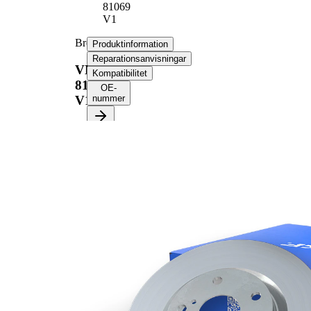
81069
V1
Bromsskiva
Produktinformation
Reparationsanvisningar
VKBD
Kompatibilitet
81069
OE-
V1
nummer
Produktinformation
Egenskap
Värde
Höjd
68,4 mm
ventilerad
Bromsskivetyp
invändigt
Bromsskiva
32 mm
tjocklek
Minimum tjocklek
29 mm
Antal borrningar
2
Ytterdiameter
338 mm
Hålantal
6
Centreringsdiameter
108 mm