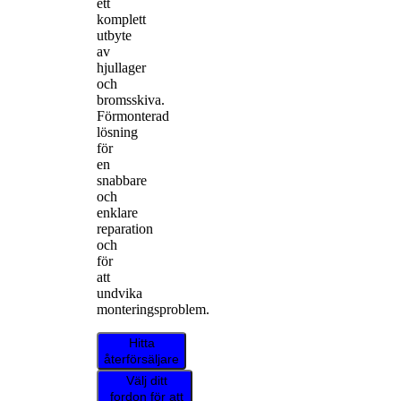
ett
komplett
utbyte
av
hjullager
och
bromsskiva.
Förmonterad
lösning
för
en
snabbare
och
enklare
reparation
och
för
att
undvika
monteringsproblem.
Hitta
återförsäljare
Välj ditt
fordon för att