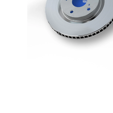
Yta
belagd