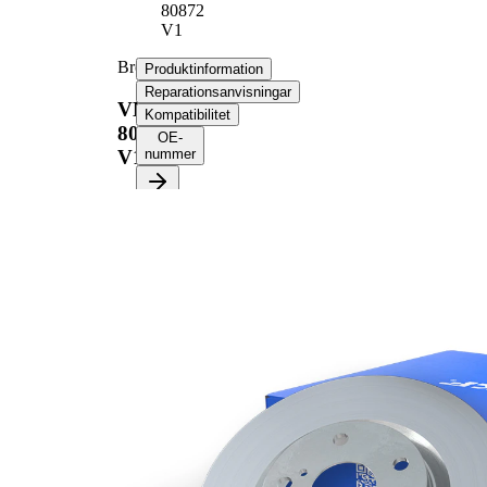
80872
V1
Bromsskiva
Produktinformation
Reparationsanvisningar
VKBD
Kompatibilitet
80872
OE-
V1
nummer
Produktinformation
Egenskap
Värde
Höjd
38,8 mm
ventilerad
Bromsskivetyp
invändigt
Bromsskiva
28 mm
tjocklek
Minimum tjocklek
26,5 mm
Ytterdiameter
302 mm
Hålantal
5
Centreringsdiameter
73,5 mm
114,3
Hålkrets-Ø
mm