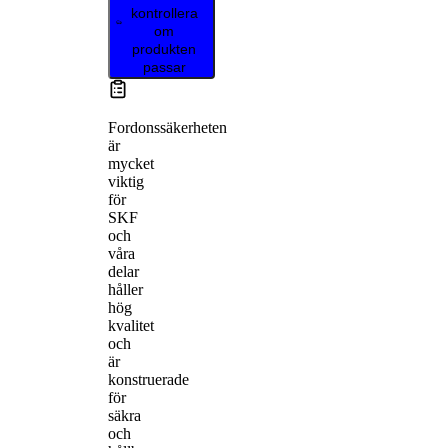
kontrollera
om
produkten
passar
Fordonssäkerheten
är
mycket
viktig
för
SKF
och
våra
delar
håller
hög
kvalitet
och
är
konstruerade
för
säkra
och