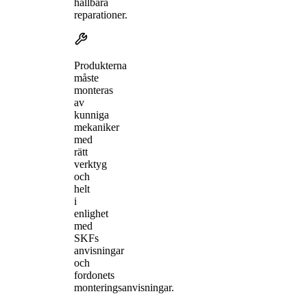
hållbara
reparationer.
Produkterna
måste
monteras
av
kunniga
mekaniker
med
rätt
verktyg
och
helt
i
enlighet
med
SKFs
anvisningar
och
fordonets
monteringsanvisningar.