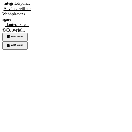
Integritetspolicy
Användarvillkor
Webbplatsens
ägare
Hantera kakor
©
Copyright