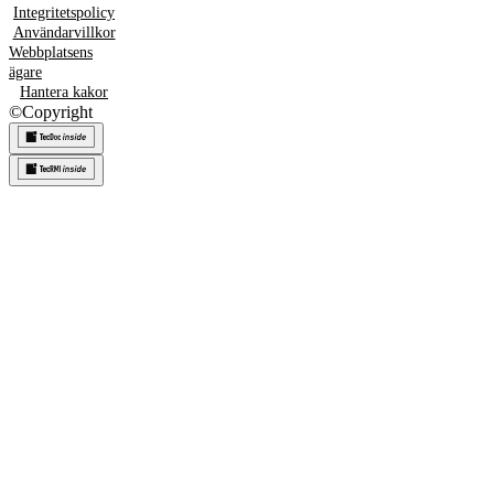
Integritetspolicy
Användarvillkor
Webbplatsens
ägare
Hantera kakor
©
Copyright