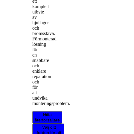
ett
komplett
utbyte
av
hjullager
och
bromsskiva.
Förmonterad
lösning
för
en
snabbare
och
enklare
reparation
och
för
att
undvika
monteringsproblem.
Hitta
återförsäljare
Välj ditt
fordon för att