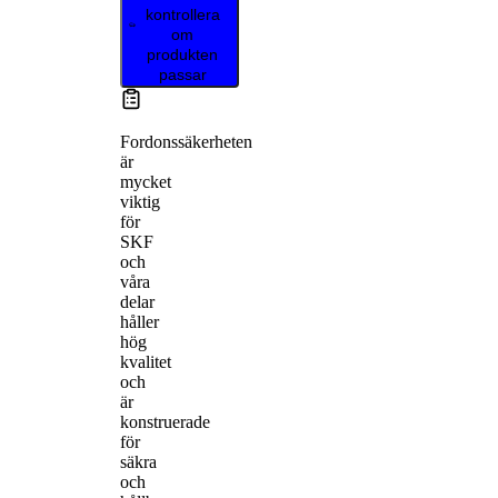
kontrollera
om
produkten
passar
Fordonssäkerheten
är
mycket
viktig
för
SKF
och
våra
delar
håller
hög
kvalitet
och
är
konstruerade
för
säkra
och