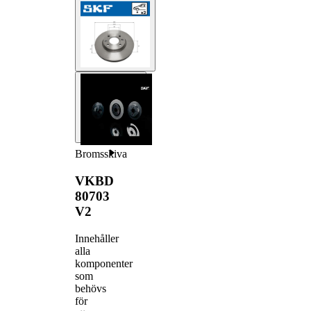
Bromsskiva
VKBD
80703
V2
Innehåller
alla
komponenter
som
behövs
för