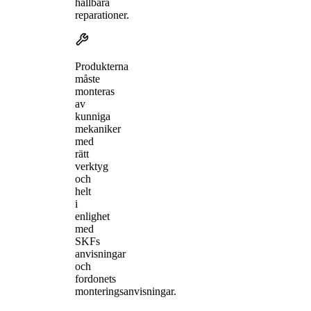
hållbara
reparationer.
Produkterna
måste
monteras
av
kunniga
mekaniker
med
rätt
verktyg
och
helt
i
enlighet
med
SKFs
anvisningar
och
fordonets
monteringsanvisningar.