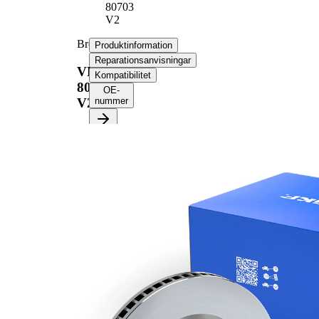
80703
V2
Bromsskiva
Produktinformation
Reparationsanvisningar
VKBD
Kompatibilitet
80703
OE-
V2
nummer
Produktinformation
Egenskap
Värde
Höjd
47,3 mm
ventilerad
Bromsskivetyp
invändigt
Bromsskiva
26 mm
tjocklek
Minimum tjocklek
24 mm
Antal borrningar
2
Ytterdiameter
280 mm
Hålantal
4
Centreringsdiameter
69 mm