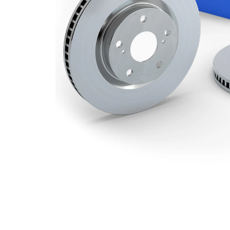
114,3
Hålkrets-Ø
mm
Yta
belagd