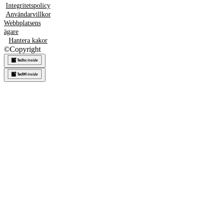
Integritetspolicy
Användarvillkor
Webbplatsens
ägare
Hantera kakor
©
Copyright