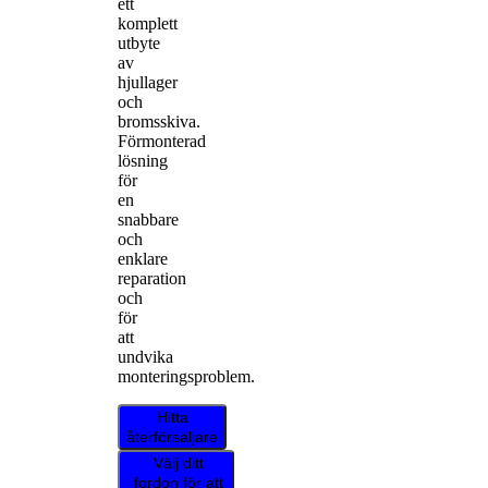
ett
komplett
utbyte
av
hjullager
och
bromsskiva.
Förmonterad
lösning
för
en
snabbare
och
enklare
reparation
och
för
att
undvika
monteringsproblem.
Hitta
återförsäljare
Välj ditt
fordon för att