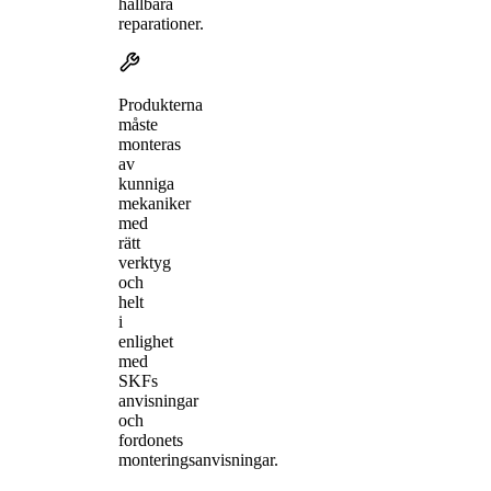
hållbara
reparationer.
Produkterna
måste
monteras
av
kunniga
mekaniker
med
rätt
verktyg
och
helt
i
enlighet
med
SKFs
anvisningar
och
fordonets
monteringsanvisningar.