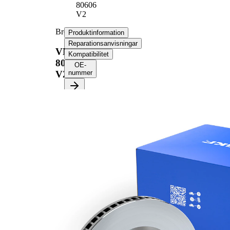
80606
V2
Bromsskiva
Produktinformation
Reparationsanvisningar
VKBD
Kompatibilitet
80606
OE-
V2
nummer
Produktinformation
Egenskap
Värde
Höjd
43,2 mm
ventilerad
Bromsskivetyp
invändigt
Bromsskiva
26 mm
tjocklek
Minimum tjocklek
23 mm
Antal borrningar
3
Ytterdiameter
278 mm
Hålantal
5
Centreringsdiameter
70 mm