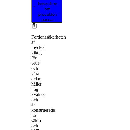
kontrollera
om
produkten
passar
Fordonssäkerheten
är
mycket
viktig
för
SKF
och
våra
delar
håller
hög
kvalitet
och
är
konstruerade
för
säkra
och