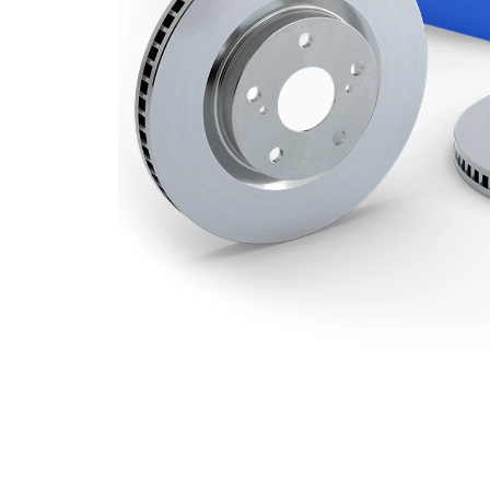
Hålkrets-Ø
110 mm
Yta
belagd