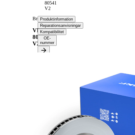
80541
V2
Bromsskiva
Produktinformation
Reparationsanvisningar
VKBD
Kompatibilitet
80541
OE-
V2
nummer
Produktinformation
Egenskap
Värde
Höjd
47 mm
ventilerad
Bromsskivetyp
invändigt
Bromsskiva
25 mm
tjocklek
Minimum tjocklek
23 mm
Antal borrningar
4
Ytterdiameter
300 mm
Hålantal
5
Centreringsdiameter
64 mm