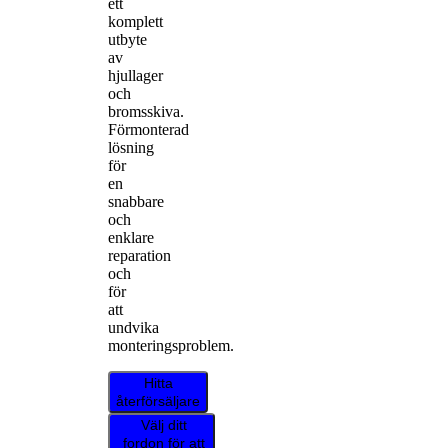
ett
komplett
utbyte
av
hjullager
och
bromsskiva.
Förmonterad
lösning
för
en
snabbare
och
enklare
reparation
och
för
att
undvika
monteringsproblem.
Hitta
återförsäljare
Välj ditt
fordon för att