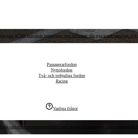
llen som är lika krävande testmiljöer som racingen, där nya konstruktioner och t
Passagerarfordon
Nyttofordon
Två- och trehjuliga fordon
Racing
Vanliga frågor
högkvalitativa eftermarknadsdelar med global tillgänglighet. Hitta reservdelar f