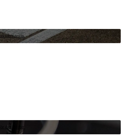
ekniker testas.
ör ditt fordon.