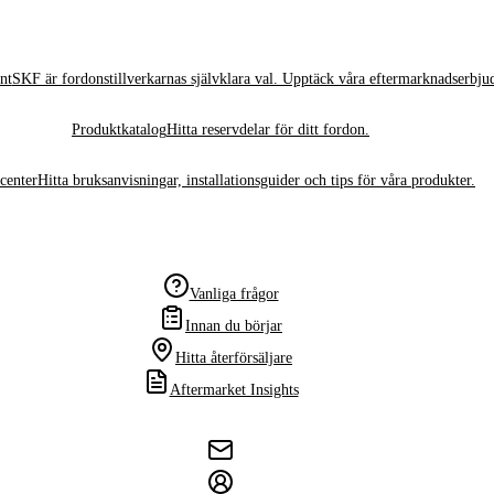
nt
SKF är fordonstillverkarnas självklara val. Upptäck våra eftermarknadserbju
Produktkatalog
Hitta reservdelar för ditt fordon.
center
Hitta bruksanvisningar, installationsguider och tips för våra produkter.
Vanliga frågor
Innan du börjar
Hitta återförsäljare
Aftermarket Insights