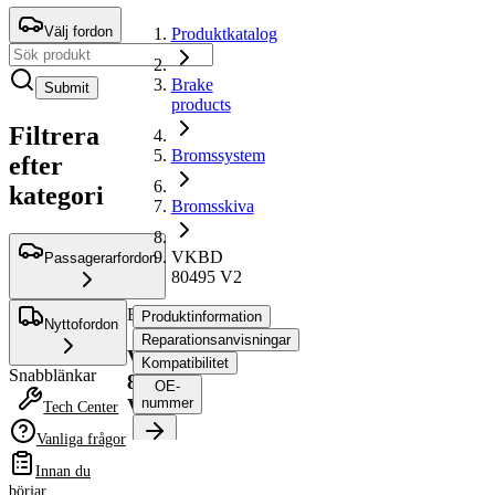
Välj fordon
Produktkatalog
Brake
Submit
products
Filtrera
Bromssystem
efter
kategori
Bromsskiva
VKBD
Passagerarfordon
80495 V2
Bromsskiva
Produktinformation
Nyttofordon
Reparationsanvisningar
VKBD
Kompatibilitet
Snabblänkar
80495
OE-
V2
nummer
Tech Center
Vanliga frågor
Produktinformation
Innan du
Egenskap
Värde
börjar