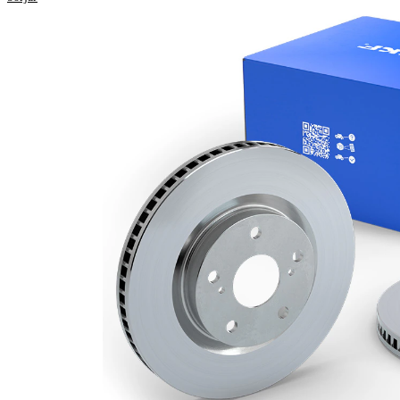
Höjd
46,4 mm
ventilerad
Bromsskivetyp
invändigt
Bromsskiva
22 mm
tjocklek
Minimum tjocklek
19 mm
Antal borrningar
2
Ytterdiameter
275 mm
Hålantal
4
Centreringsdiameter
55 mm
Hålkrets-Ø
100 mm
Yta
belagd