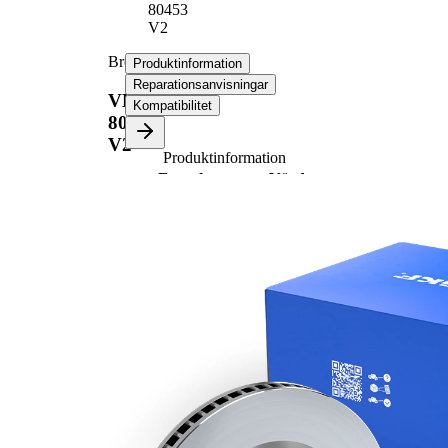
80453
V2
Bromsskiva
Produktinformation
Reparationsanvisningar
VKBD
Kompatibilitet
80453
V2
Produktinformation
Egenskap
Värde
Höjd
49,2 mm
ventilerad
Bromsskivetyp
invändigt
Bromsskiva
22 mm
tjocklek
Minimum tjocklek
20 mm
Antal borrningar
2
Ytterdiameter
255 mm
Hålantal
5
Centreringsdiameter
55,2 mm
Hålkrets-Ø
100 mm
Yta
belagd