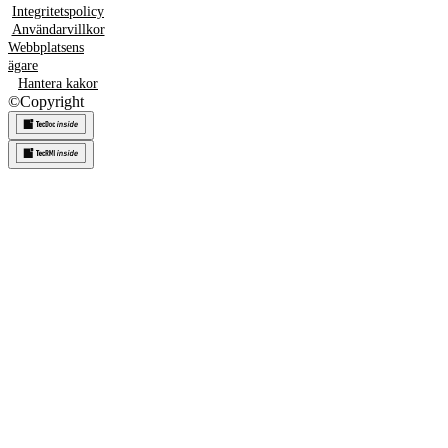
Integritetspolicy
Användarvillkor
Webbplatsens
ägare
Hantera kakor
©
Copyright