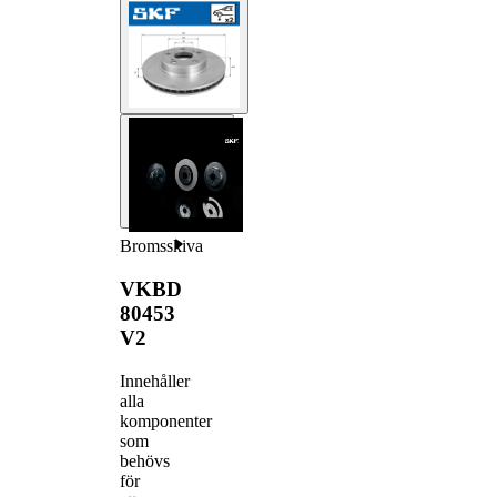
Bromsskiva
VKBD
80453
V2
Innehåller
alla
komponenter
som
behövs
för