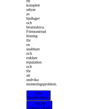
ett
komplett
utbyte
av
hjullager
och
bromsskiva.
Förmonterad
lösning
för
en
snabbare
och
enklare
reparation
och
för
att
undvika
monteringsproblem.
Hitta
återförsäljare
Välj ditt
fordon för att