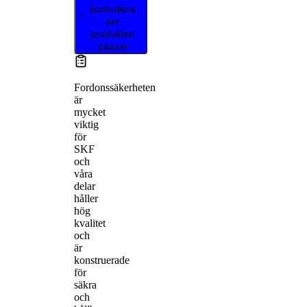
kontrollera
om
produkten
passar
Fordonssäkerheten
är
mycket
viktig
för
SKF
och
våra
delar
håller
hög
kvalitet
och
är
konstruerade
för
säkra
och