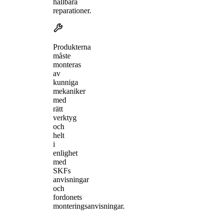
hållbara
reparationer.
Produkterna
måste
monteras
av
kunniga
mekaniker
med
rätt
verktyg
och
helt
i
enlighet
med
SKFs
anvisningar
och
fordonets
monteringsanvisningar.