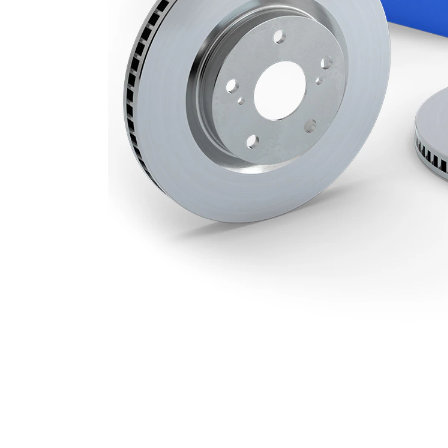
139,7
Hålkrets-Ø
mm
Yta
belagd