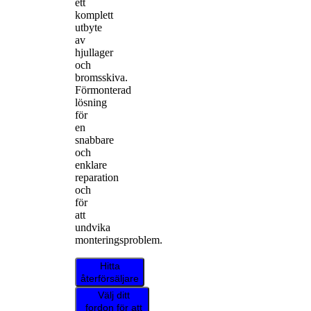
ett
komplett
utbyte
av
hjullager
och
bromsskiva.
Förmonterad
lösning
för
en
snabbare
och
enklare
reparation
och
för
att
undvika
monteringsproblem.
Hitta
återförsäljare
Välj ditt
fordon för att