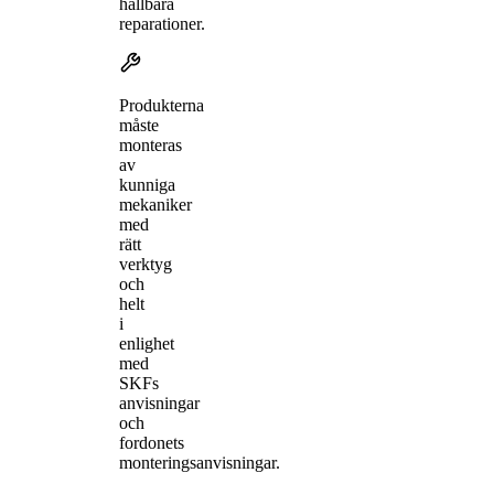
hållbara
reparationer.
Produkterna
måste
monteras
av
kunniga
mekaniker
med
rätt
verktyg
och
helt
i
enlighet
med
SKFs
anvisningar
och
fordonets
monteringsanvisningar.