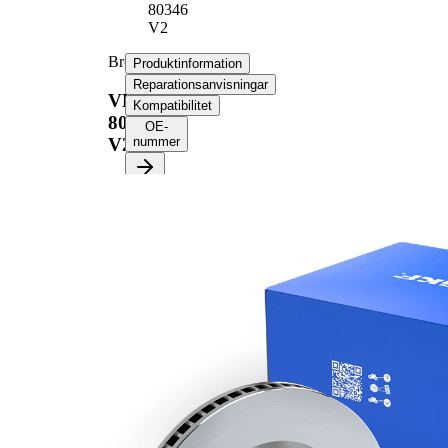
80346
V2
Bromsskiva
Produktinformation
Reparationsanvisningar
VKBD
Kompatibilitet
80346
OE-
V2
nummer
Produktinformation
Egenskap
Värde
Höjd
67,4 mm
ventilerad
Bromsskivetyp
invändigt
Bromsskiva
25 mm
tjocklek
Minimum tjocklek
23 mm
Antal borrningar
2
Ytterdiameter
297 mm
Hålantal
6
Centreringsdiameter
108 mm