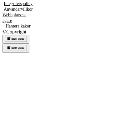
Integritetspolicy
Användarvillkor
Webbplatsens
ägare
Hantera kakor
©
Copyright