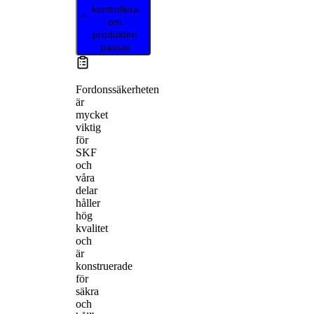
kontrollera
om
produkten
passar
Fordonssäkerheten
är
mycket
viktig
för
SKF
och
våra
delar
håller
hög
kvalitet
och
är
konstruerade
för
säkra
och