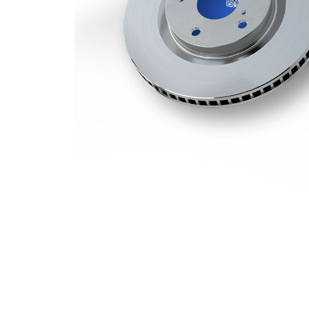
Hålkrets-Ø
120 mm
Yta
belagd