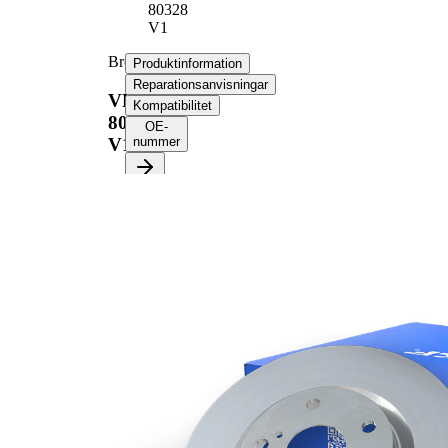
80328
V1
Bromsskiva
Produktinformation
Reparationsanvisningar
VKBD
Kompatibilitet
80328
OE-
V1
nummer
Produktinformation
Egenskap
Värde
Höjd
62,1 mm
ventilerad
Bromsskivetyp
invändigt
Bromsskiva
30 mm
tjocklek
Minimum tjocklek
28,4 mm
Antal borrningar
3
Ytterdiameter
332 mm
Hålantal
5
Centreringsdiameter
75 mm