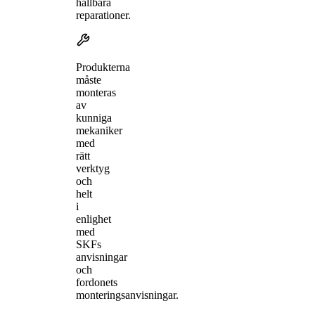
hållbara
reparationer.
Produkterna
måste
monteras
av
kunniga
mekaniker
med
rätt
verktyg
och
helt
i
enlighet
med
SKFs
anvisningar
och
fordonets
monteringsanvisningar.