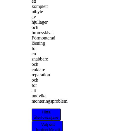
ett
komplett
utbyte
av
hjullager
och
bromsskiva.
Förmonterad
lösning
för
en
snabbare
och
enklare
reparation
och
för
att
undvika
monteringsproblem.
Hitta
återförsäljare
Välj ditt
fordon för att