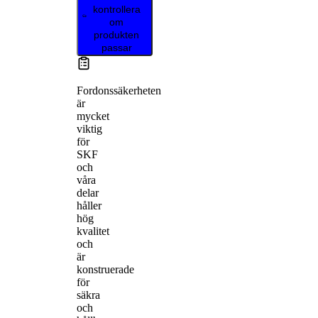
kontrollera
om
produkten
passar
Fordonssäkerheten
är
mycket
viktig
för
SKF
och
våra
delar
håller
hög
kvalitet
och
är
konstruerade
för
säkra
och