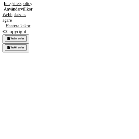
Integritetspolicy
Användarvillkor
Webbplatsens
ägare
Hantera kakor
©
Copyright