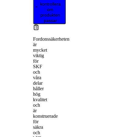
kontrollera
om
produkten
passar
Fordonssäkerheten
är
mycket
viktig
för
SKF
och
våra
delar
håller
hög
kvalitet
och
är
konstruerade
för
säkra
och