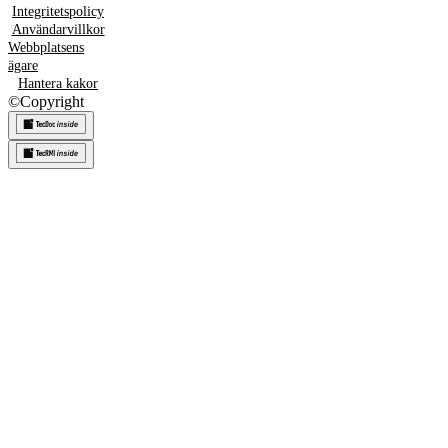
Integritetspolicy
Användarvillkor
Webbplatsens
ägare
Hantera kakor
©
Copyright