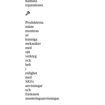
hållbara
reparationer.
Produkterna
måste
monteras
av
kunniga
mekaniker
med
rätt
verktyg
och
helt
i
enlighet
med
SKFs
anvisningar
och
fordonets
monteringsanvisningar.