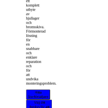
ett
komplett
utbyte
av
hjullager
och
bromsskiva.
Förmonterad
lösning
för
en
snabbare
och
enklare
reparation
och
för
att
undvika
monteringsproblem.
Hitta
återförsäljare
Välj ditt
fordon för att