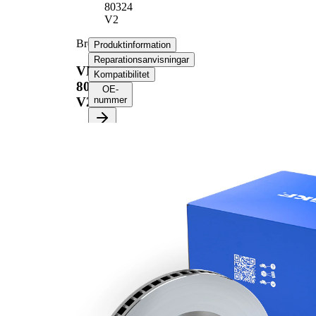
80324
V2
Bromsskiva
Produktinformation
Reparationsanvisningar
VKBD
Kompatibilitet
80324
OE-
V2
nummer
Produktinformation
Egenskap
Värde
Höjd
41,1 mm
ventilerad
Bromsskivetyp
invändigt
Bromsskiva
23,8 mm
tjocklek
Minimum tjocklek
22 mm
Antal borrningar
3
Ytterdiameter
260 mm
Hålantal
4
Centreringsdiameter
60 mm