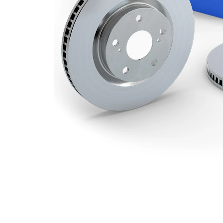
Hålkrets-Ø
100 mm
Yta
belagd