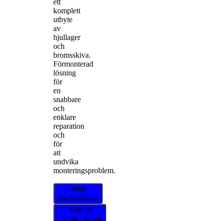
ett
komplett
utbyte
av
hjullager
och
bromsskiva.
Förmonterad
lösning
för
en
snabbare
och
enklare
reparation
och
för
att
undvika
monteringsproblem.
Hitta
återförsäljare
Välj ditt
fordon för att