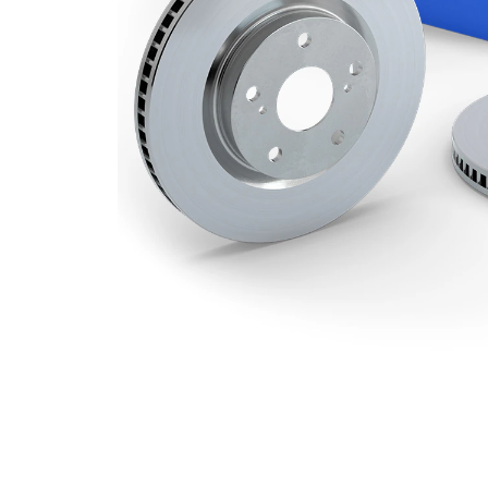
Hålkrets-Ø
100 mm
Yta
belagd