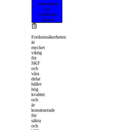
kontrollera
om
produkten
passar
Fordonssäkerheten
är
mycket
viktig
för
SKF
och
våra
delar
håller
hög
kvalitet
och
är
konstruerade
för
säkra
och