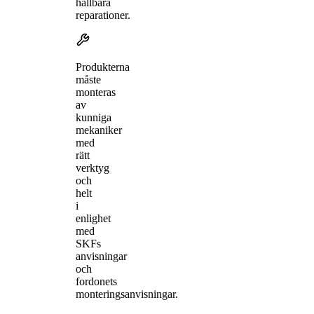
hållbara
reparationer.
Produkterna
måste
monteras
av
kunniga
mekaniker
med
rätt
verktyg
och
helt
i
enlighet
med
SKFs
anvisningar
och
fordonets
monteringsanvisningar.