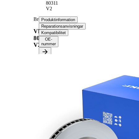
80311
V2
Bromsskiva
Produktinformation
Reparationsanvisningar
VKBD
Kompatibilitet
80311
OE-
V2
nummer
Produktinformation
Egenskap
Värde
Höjd
43,3 mm
ventilerad
Bromsskivetyp
invändigt
Bromsskiva
22 mm
tjocklek
Minimum tjocklek
20 mm
Antal borrningar
2
Ytterdiameter
284 mm
Hålantal
6
Centreringsdiameter
60 mm