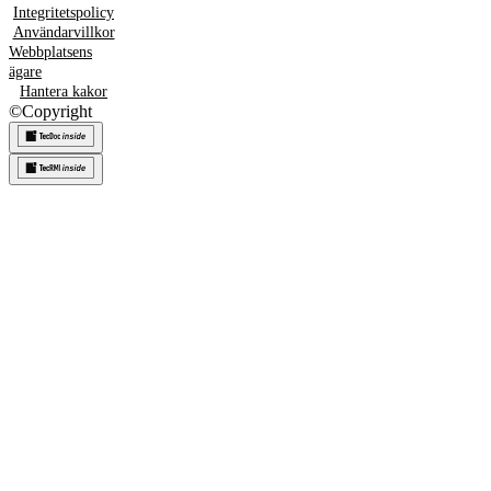
Integritetspolicy
Användarvillkor
Webbplatsens
ägare
Hantera kakor
©
Copyright