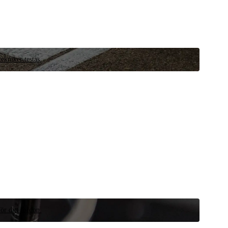
ekniker testas.
ör ditt fordon.