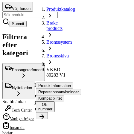
Välj fordon
Produktkatalog
Brake
Submit
products
Filtrera
Bromssystem
efter
kategori
Bromsskiva
VKBD
Passagerarfordon
80283 V1
Bromsskiva
Produktinformation
Nyttofordon
Reparationsanvisningar
VKBD
Kompatibilitet
Snabblänkar
80283
OE-
V1
nummer
Tech Center
Vanliga frågor
Produktinformation
Innan du
Egenskap
Värde
börjar