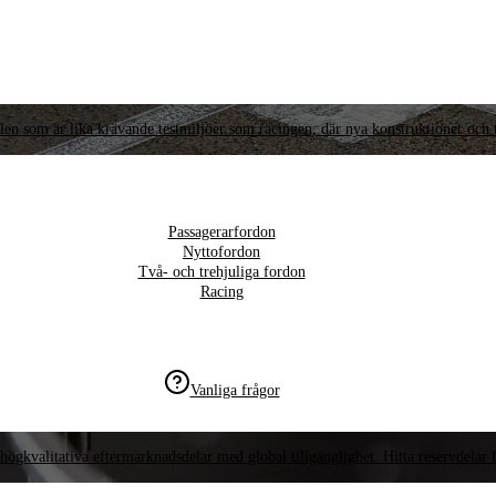
llen som är lika krävande testmiljöer som racingen, där nya konstruktioner och t
Passagerarfordon
Nyttofordon
Två- och trehjuliga fordon
Racing
Vanliga frågor
högkvalitativa eftermarknadsdelar med global tillgänglighet. Hitta reservdelar f