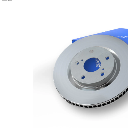
Höjd
52,1 mm
ventilerad
Bromsskivetyp
invändigt
Bromsskiva
28 mm
tjocklek
Minimum tjocklek
26 mm
Antal borrningar
1
Ytterdiameter
300 mm
Hålantal
5
Centreringsdiameter
63,6 mm
Hålkrets-Ø
108 mm
Yta
belagd
Hjulbult-
13,7 mm
håldiameter