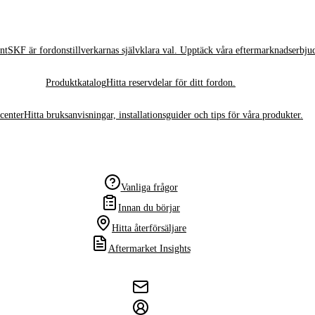
nt
SKF är fordonstillverkarnas självklara val. Upptäck våra eftermarknadserbju
Produktkatalog
Hitta reservdelar för ditt fordon.
center
Hitta bruksanvisningar, installationsguider och tips för våra produkter.
Vanliga frågor
Innan du börjar
Hitta återförsäljare
Aftermarket Insights