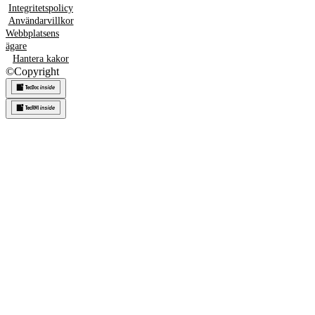
Integritetspolicy
Användarvillkor
Webbplatsens
ägare
Hantera kakor
©
Copyright