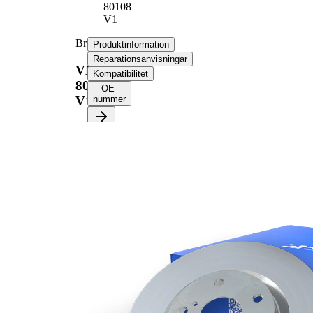
80108
V1
Bromsskiva
Produktinformation
Reparationsanvisningar
VKBD
Kompatibilitet
80108
OE-
V1
nummer
Produktinformation
Egenskap
Värde
Höjd
54,4 mm
ventilerad
Bromsskivetyp
invändigt
Bromsskiva
28 mm
tjocklek
M10
Gängmått
X1.5
Minimum tjocklek
25 mm
Ytterdiameter
300 mm
Hålantal
5
Centreringsdiameter
93,1 mm