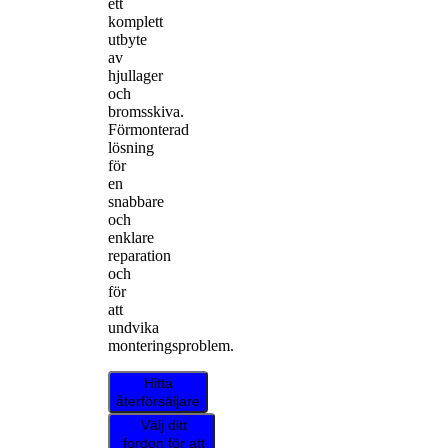
ett
komplett
utbyte
av
hjullager
och
bromsskiva.
Förmonterad
lösning
för
en
snabbare
och
enklare
reparation
och
för
att
undvika
monteringsproblem.
Hitta
återförsäljare
Välj ditt
fordon för att