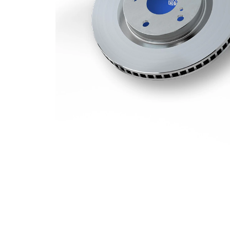
Hålkrets-Ø
111,5 mm
Yta
belagd