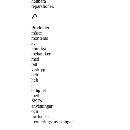
hållbara
reparationer.
Produkterna
måste
monteras
av
kunniga
mekaniker
med
rätt
verktyg
och
helt
i
enlighet
med
SKFs
anvisningar
och
fordonets
monteringsanvisningar.