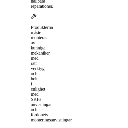
hållbara
reparationer.
Produkterna
måste
monteras
av
kunniga
mekaniker
med
rätt
verktyg
och
helt
i
enlighet
med
SKFs
anvisningar
och
fordonets
monteringsanvisningar.