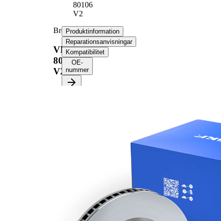
80106
V2
Bromsskiva
Produktinformation
Reparationsanvisningar
VKBD
Kompatibilitet
80106
OE-
V2
nummer
Produktinformation
Egenskap
Värde
Höjd
48,1 mm
ventilerad
Bromsskivetyp
invändigt
Bromsskiva
28 mm
tjocklek
Minimum tjocklek
26 mm
Antal borrningar
3
Ytterdiameter
304 mm
Hålantal
5
Centreringsdiameter
71 mm