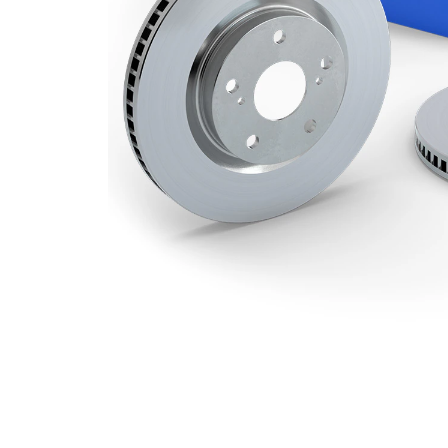
Hålkrets-Ø
108 mm
Yta
belagd