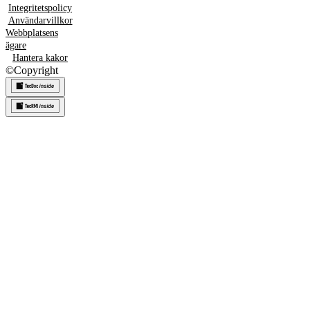
Integritetspolicy
Användarvillkor
Webbplatsens
ägare
Hantera kakor
©
Copyright