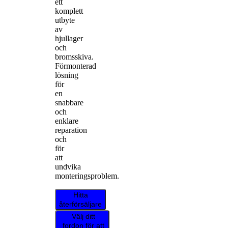
ett
komplett
utbyte
av
hjullager
och
bromsskiva.
Förmonterad
lösning
för
en
snabbare
och
enklare
reparation
och
för
att
undvika
monteringsproblem.
Hitta
återförsäljare
Välj ditt
fordon för att