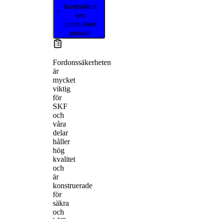
kontrollera
om
produkten
passar
Fordonssäkerheten
är
mycket
viktig
för
SKF
och
våra
delar
håller
hög
kvalitet
och
är
konstruerade
för
säkra
och