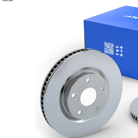
Höjd
47,2 mm
ventilerad
Bromsskivetyp
invändigt
Bromsskiva
23 mm
tjocklek
Minimum tjocklek
21 mm
Antal borrningar
4
Ytterdiameter
282 mm
Hålantal
5
Centreringsdiameter
64,2 mm
114,3
Hålkrets-Ø
mm
Yta
belagd