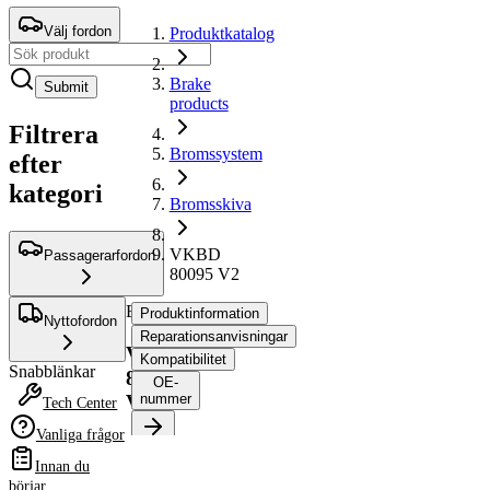
Välj fordon
Produktkatalog
Brake
Submit
products
Filtrera
Bromssystem
efter
kategori
Bromsskiva
VKBD
Passagerarfordon
80095 V2
Bromsskiva
Produktinformation
Nyttofordon
Reparationsanvisningar
VKBD
Kompatibilitet
Snabblänkar
80095
OE-
V2
nummer
Tech Center
Vanliga frågor
Produktinformation
Innan du
Egenskap
Värde
börjar