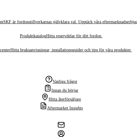
nt
SKF är fordonstillverkarnas självklara val. Upptäck våra eftermarknadserbju
Produktkatalog
Hitta reservdelar för ditt fordon.
center
Hitta bruksanvisningar, installationsguider och tips för våra produkter.
Vanliga frågor
Innan du börjar
Hitta återförsäljare
Aftermarket Insights