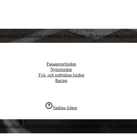
llen som är lika krävande testmiljöer som racingen, där nya konstruktioner och t
Passagerarfordon
Nyttofordon
Två- och trehjuliga fordon
Racing
Vanliga frågor
högkvalitativa eftermarknadsdelar med global tillgänglighet. Hitta reservdelar f