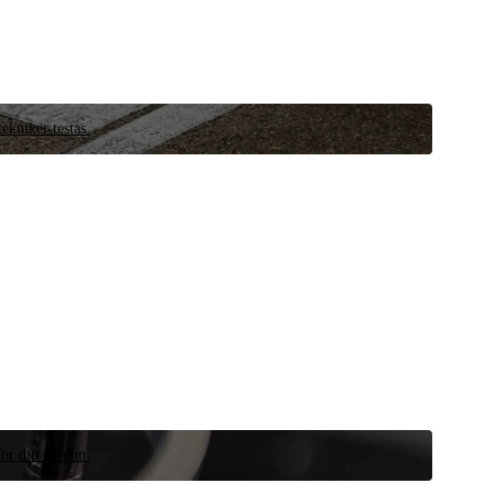
ekniker testas.
ör ditt fordon.