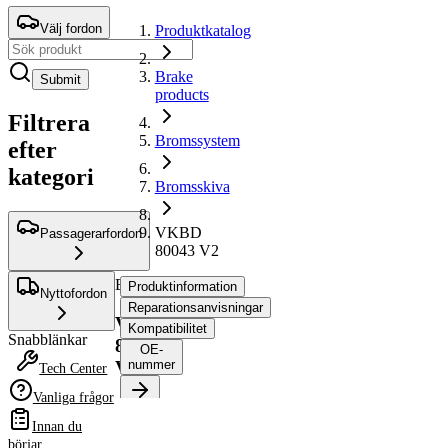
Välj fordon
Produktkatalog
Brake
Submit
products
Filtrera
Bromssystem
efter
kategori
Bromsskiva
VKBD
Passagerarfordon
80043 V2
Bromsskiva
Produktinformation
Nyttofordon
Reparationsanvisningar
VKBD
Kompatibilitet
Snabblänkar
80043
OE-
V2
nummer
Tech Center
Vanliga frågor
Produktinformation
Innan du
Egenskap
Värde
börjar