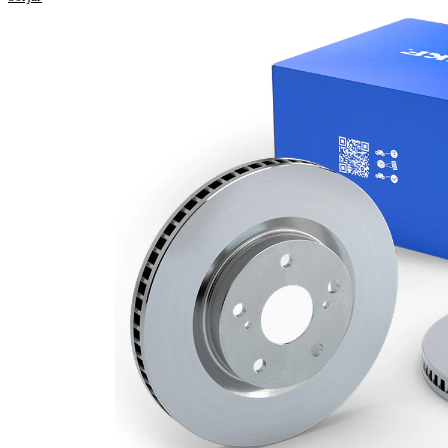
Höjd
35,2 mm
ventilerad
Bromsskivetyp
invändigt
Bromsskiva
20 mm
tjocklek
Minimum tjocklek
18 mm
Antal borrningar
3
Ytterdiameter
247 mm
Hålantal
4
Centreringsdiameter
55 mm
Hålkrets-Ø
100 mm
Yta
belagd