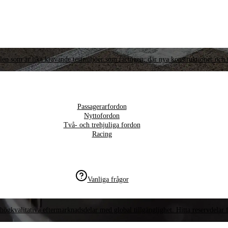
llen som är lika krävande testmiljöer som racingen, där nya konstruktioner och t
Passagerarfordon
Nyttofordon
Två- och trehjuliga fordon
Racing
Vanliga frågor
högkvalitativa eftermarknadsdelar med global tillgänglighet. Hitta reservdelar f