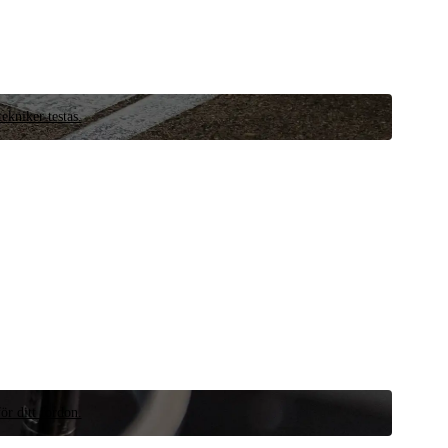
ekniker testas.
ör ditt fordon.