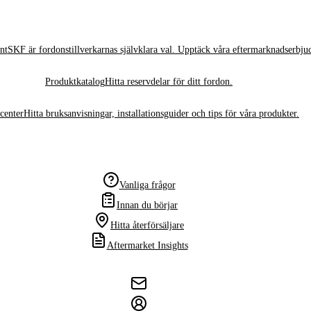
nt
SKF är fordonstillverkarnas självklara val. Upptäck våra eftermarknadserbju
Produktkatalog
Hitta reservdelar för ditt fordon.
center
Hitta bruksanvisningar, installationsguider och tips för våra produkter.
Vanliga frågor
Innan du börjar
Hitta återförsäljare
Aftermarket Insights