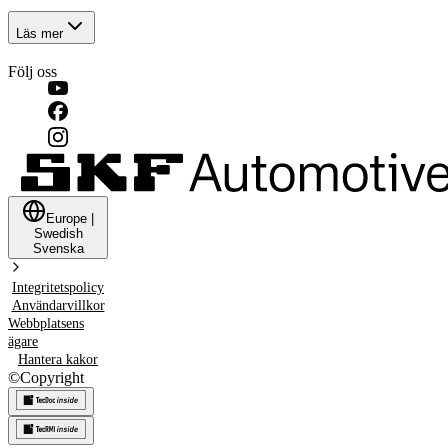
Läs mer
Följ oss
Europe
|
Swedish
Svenska
Integritetspolicy
Användarvillkor
Webbplatsens
ägare
Hantera kakor
©
Copyright