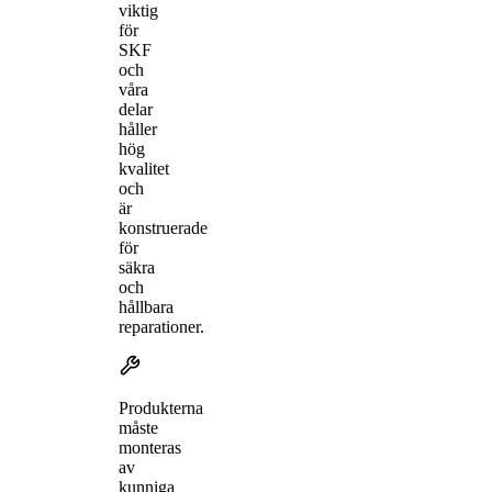
viktig
för
SKF
och
våra
delar
håller
hög
kvalitet
och
är
konstruerade
för
säkra
och
hållbara
reparationer.
Produkterna
måste
monteras
av
kunniga