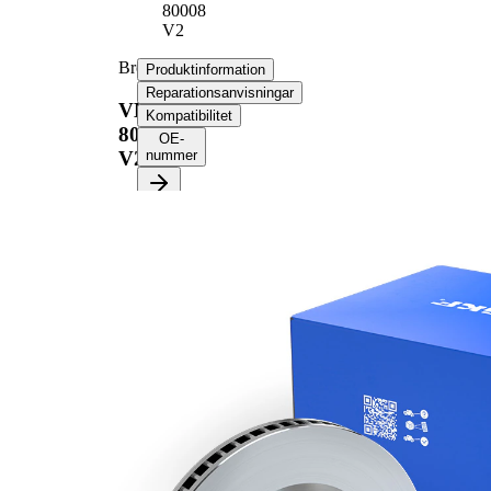
80008
V2
Bromsskiva
Produktinformation
Reparationsanvisningar
VKBD
Kompatibilitet
80008
OE-
V2
nummer
Produktinformation
Egenskap
Värde
Höjd
44 mm
ventilerad
Bromsskivetyp
invändigt
Bromsskiva
24 mm
tjocklek
Minimum tjocklek
21,8 mm
Antal borrningar
2
Ytterdiameter
280 mm
Hålantal
5
Centreringsdiameter
68,1 mm