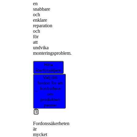
en
snabbare
och
enklare
reparation
och
för
att
undvika
monteringsproblem.
Hitta
återförsäljare
Välj ditt
fordon för att
kontrollera
om
produkten
passar
Fordonssäkerheten
är
mycket