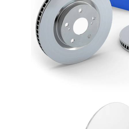
114,3
Hålkrets-Ø
mm
Yta
belagd