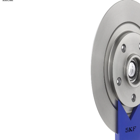
Bromsskiva
Bromstyp
med lager
Bromsskiva
11 mm
tjocklek
Ytterdiameter
290 mm
Hålantal
5