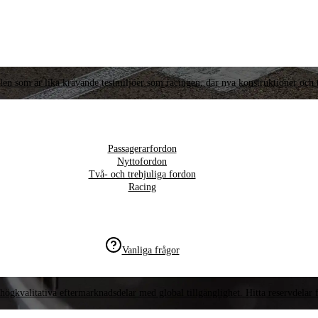
llen som är lika krävande testmiljöer som racingen, där nya konstruktioner och t
Passagerarfordon
Nyttofordon
Två- och trehjuliga fordon
Racing
Vanliga frågor
högkvalitativa eftermarknadsdelar med global tillgänglighet. Hitta reservdelar f