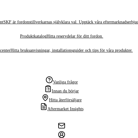
nt
SKF är fordonstillverkarnas självklara val. Upptäck våra eftermarknadserbju
Produktkatalog
Hitta reservdelar för ditt fordon.
center
Hitta bruksanvisningar, installationsguider och tips för våra produkter.
Vanliga frågor
Innan du börjar
Hitta återförsäljare
Aftermarket Insights