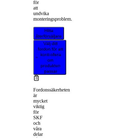
för
att
undvika
monteringsproblem.
Hitta
återförsäljare
Välj ditt
fordon för att
kontrollera
om
produkten
passar
Fordonssäkerheten
är
mycket
viktig
för
SKF
och
våra
delar