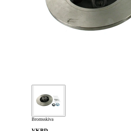
sensorring
Bromsskiva
VKBD