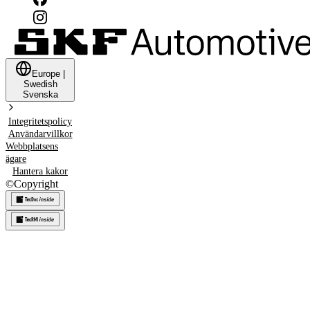
Europe
|
Swedish
Svenska
Integritetspolicy
Användarvillkor
Webbplatsens
ägare
Hantera kakor
©
Copyright