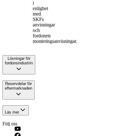
i
enlighet
med
SKFs
anvisningar
och
fordonets
monteringsanvisningar.
Lösningar för
fordonsindustrin
Reservdelar för
eftermarknaden
Läs mer
Följ oss