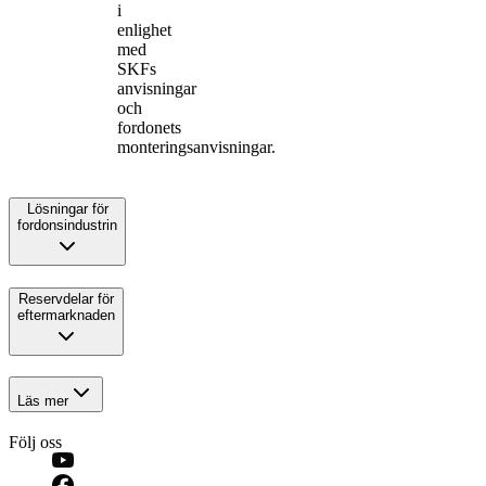
i
enlighet
med
SKFs
anvisningar
och
fordonets
monteringsanvisningar.
Lösningar för
fordonsindustrin
Reservdelar för
eftermarknaden
Läs mer
Följ oss