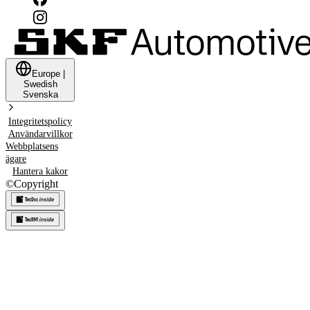
Europe
|
Swedish
Svenska
Integritetspolicy
Användarvillkor
Webbplatsens
ägare
Hantera kakor
©
Copyright