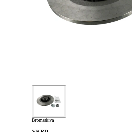
sensorring
Bromsskiva
VKBD