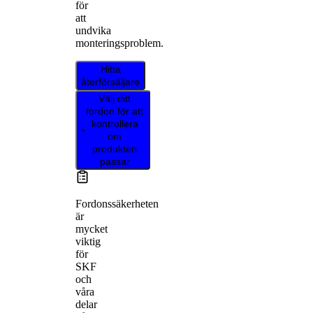
för
att
undvika
monteringsproblem.
Hitta
återförsäljare
Välj ditt
fordon för att
kontrollera
om
produkten
passar
Fordonssäkerheten
är
mycket
viktig
för
SKF
och
våra
delar